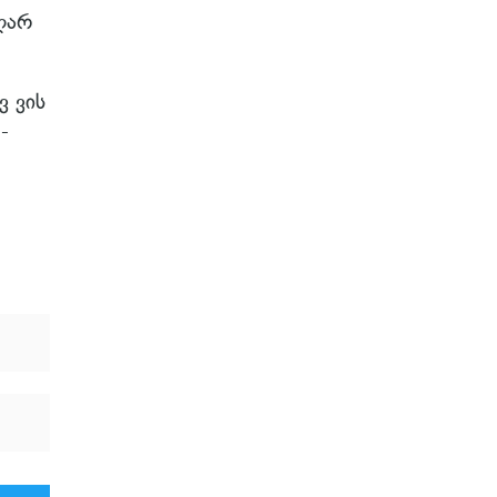
ღარ
 ვის
-