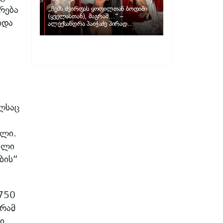
რება
„ჩემს ძვირფას ყოფილთან ბოდიში
(ყველასთან), მაგრამ…“ –
იდა
ალექსანდრა პაიჭაძე პირად
ცხოვრებაზე
ლსაც
ული.
ული
ბის“
 750
რამ
ი.