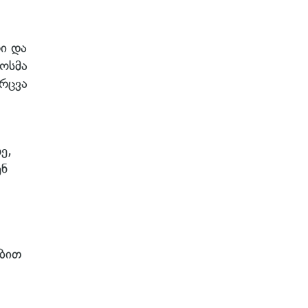
ი და
ოსმა
რცვა
ე,
ენ
ებით