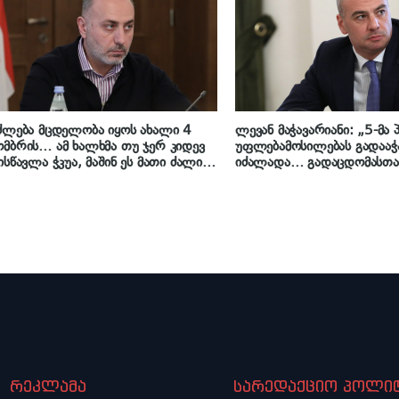
ერთ სიტყვას არ გავუტარებთ
ძლება მცდელობა იყოს ახალი 4
ლევან მაჭავარიანი: „5-მ
მბრის… ამ ხალხმა თუ ჯერ კიდევ
უფლებამოსილებას გადააჭ
ისწავლა ჭკუა, მაშინ ეს მათი ძალიან
იძალადა… გადაცდომასთა
 პრობლემაა, მე მათ ვურჩევდი,
დაკავშირებით დავალება არ
 მოეგონ“ – გიორგი შარაშიძე 26
მინდა დავიჯერო, რომ მათ
ს დაანონსებულ აქციაზე
უმტყუნა“
რეკლამა
სარედაქციო პოლიტ