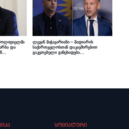
ა პოლიციელმა
ლევან მაჭავარიანი – მადიარის
არბა და
საქართველოსთან დაკავშირებით
ნ
გაკეთებული განცხადება
ავის გაუცია,
მისასალმებელია – ოპტიმიზმით
 ნერვებმა
ველოდებით ურთიერთობების იგივე
ნიშნულზე გაგრძელებას, რაც ორბანის
პირობებში იყო
იკა
სოციალური