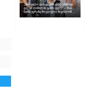
„პირველი დაბადების დღე უშენოდ
დე, ამ ღიმილის გამო დე?!“ – რას
წერს ვერაზე მოკლული ნიკოლოზ
ღუნაშვილის დედა