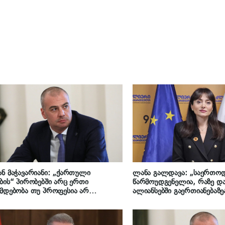
ნ მაჭავარიანი: „ქართული
ლანა გალდავა: „საერთო
ბის“ პირობებში არც ერთი
წარმოუდგენელია, რაზე დ
მდებობა თუ პროფესია არ
ალიანსებში გაერთიანებაზე
ოადგენს ინდულგენციას – ჩვენი
ჩვენ ვართ დამოუკიდებელ
ნის სამართალდამცველებო, თქვენ
პოლიტიკური ძალა“
 გმირები, რადიკალურ ოპოზიციას