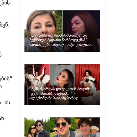
განცხადებას ავრცელებს ნატა
ების
ვიბლიანი და როგორ პასუხობს მას
მარიამ კუბლაშვილი
ბენ,
„შეცდომა თუ მიზანმიმართულად
შექმნილი მცდარი წარმოდგენა?“ –
მარიამ კუბლაშვილი ნატა ვიბლიანის
საქმეზე ვიდეომიმართვას ავრცელებს
რ
ების“
ი
„ჩემს ძვირფას ყოფილთან ბოდიში
(ყველასთან), მაგრამ…“ –
ალექსანდრა პაიჭაძე პირად
. ის
ცხოვრებაზე
ან