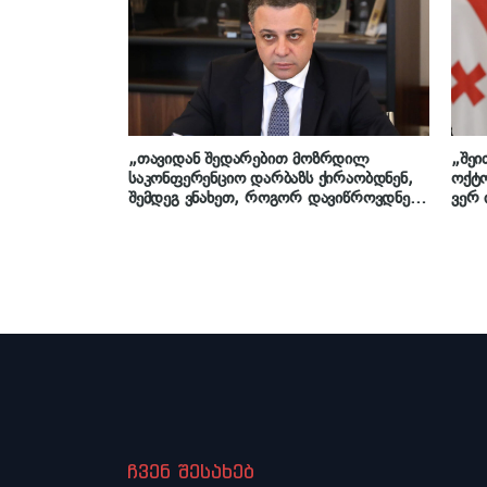
NGO-ების პოზიტიური გამოხმაურება ამ
არც 
გამარჯვებებზე“
„თავიდან შედარებით მოზრდილ
„შეი
საკონფერენციო დარბაზს ქირაობდნენ,
ოქტო
შემდეგ ვნახეთ, როგორ დავიწროვდნენ
ვერ 
– მალე, ალბათ, თავიანთი სახლის
დიდი
ოთახებში ჩაატარებენ თავყრილობებს“ –
გონს
ღუდუშაური „ოპოზიციურ ალიანსზე“
მაის
ჩვენ შესახებ