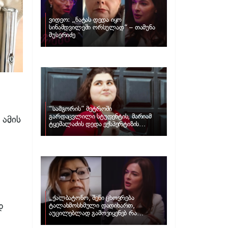
ვიდეო: „ნატას დედა იყო
სინამდვილეში ორსულად“ – თამუნა
მუსერიძე
“სამგორის” მეტროში
გარდაცვლილი სტუდენტის, მარიამ
–
ამის
ტყემალაძის დედა ექსპერტიზის
პასუხს აქვეყნებს – რა გახდა გოგონას
გარდაცვალების მიზეზი?
„ქალბატონო, შენი ცხოვრება
დ
ტალახმოსხმული დადიხართ,
აუცილებლად გამოვიყენებ რა
ინფორმაციაც მაქვს“… – რა