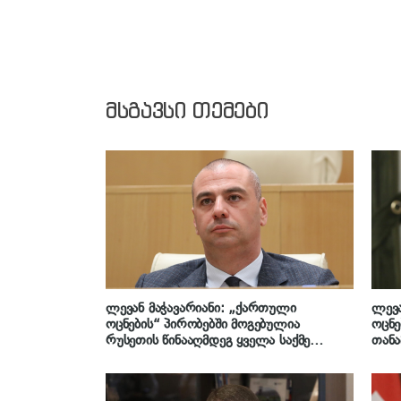
მსგავსი თემები
ლევან მაჭავარიანი: „ქართული
ლევა
ოცნების“ პირობებში მოგებულია
ოცნე
რუსეთის წინააღმდეგ ყველა საქმე
თანა
სტრასბურგისა და ჰააგის
წარმ
სასამართლოებში, არ მახსენდება
ქვეყ
რადიკალური ოპოზიციის და მდიდარი
ხართ