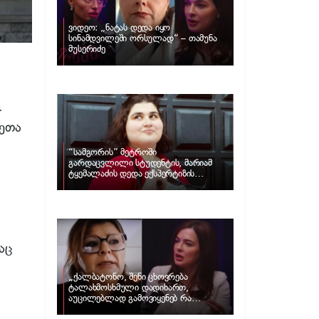
ვიდეო: „ნატას დედა იყო
სინამდვილეში ორსულად“ – თამუნა
მუსერიძე
4
მეთა
“სამგორის” მეტროში
გარდაცვლილი სტუდენტის, მარიამ
ტყემალაძის დედა ექსპერტიზის
პასუხს აქვეყნებს – რა გახდა გოგონას
გარდაცვალების მიზეზი?
აც
„ქალბატონო, შენი ცხოვრება
ტალახმოსხმული დადიხართ,
აუცილებლად გამოვიყენებ რა
ინფორმაციაც მაქვს“… – რა