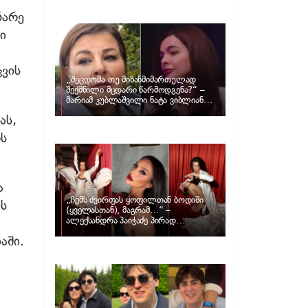
განცხადებას ავრცელებს ნატა
ვიბლიანი და როგორ პასუხობს მას
ნარე
მარიამ კუბლაშვილი
ი
ვის
„შეცდომა თუ მიზანმიმართულად
შექმნილი მცდარი წარმოდგენა?“ –
მარიამ კუბლაშვილი ნატა ვიბლიანის
საქმეზე ვიდეომიმართვას ავრცელებს
ას,
ს
ა
„ჩემს ძვირფას ყოფილთან ბოდიში
ს
(ყველასთან), მაგრამ…“ –
ალექსანდრა პაიჭაძე პირად
ცხოვრებაზე
აში.