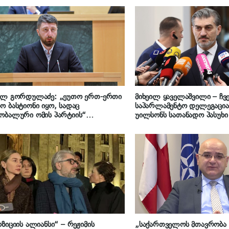
ილ გორდულაძე: „ეუთო ერთ-ერთი
მიხეილ ყაველაშვილი – ჩვე
 ბასტიონი იყო, სადაც
საპარლამენტო დელეგაცია
ობალური ომის პარტიის“
უილსონს სათანადო პასუხი 
ენები არ ვრცელდებოდა, მაგრამ
რც ჩანს, ისიც დაეცა“
ზიციის ალიანსი“ – რეჟიმის
„საქართველოს მთავრობა