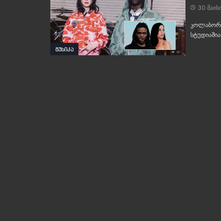
30 მაის
კოლაბორაც
სტუდიაშია
მუსიკა