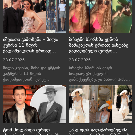
დააფიქსირეს, რაც
იქცა.
საზოგადოების წინაშე დედა-
შვილის გამოჩენის ერთ-ერთი
იშვიათი შემთხვევაა.
იშვიათი გამოჩენა – მილა
ბრიტნი სპირსმა უცნობ
კუნისი 11 წლის
მამაკაცთან ერთად იახტაზე
ქალიშვილთან ერთად
გადაღებული ფოტო
გადაიღეს
გამოაქვეყნა
28.07.2026
28.07.2026
მილა კუნისი, მისი და ეშტონ
ბრიტნი სპირსის მიერ
კატჩერის 11 წლის
სოციალურ ქსელში
ქალიშვილთან, უაიეტ
გამოქვეყნებული ახალი პოსტი,
იზაბელთან ერთად,
სადაც ის სამომავლო გეგმებზე
პაპარაცებმა ლოს-ანჯელესში,
საუბრობს, განხილვის თემა
ვან ნაისის რაიონში
გახდა.
სეირნობისა და რესტორნიდან
გამოსვლისას დააფიქსირეს.
ტომ ჰოლანდი ფრედ
„ასე იცის გადაჭარბებულმა