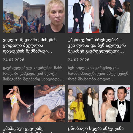
შარვალში იყო გამოწყობილი
აქვს
ვიდეო: მედიაში ემინემის
„ბენიფერი“ ბრუნდება? –
ყოფილი მეუღლის
ჯეი ლოსა და ბენ აფლეკის
დაკავების შემზარავი
შესახებ გავრცელებული
კადრები ვრცელდება
ცნობები მსოფლიო მედიას
24.07.2026
24.07.2026
იპყრობს
გავრცელებულ კადრებში ჩანს,
ბენ აფლეკის გარემოცვის
როგორ გაჰყავთ კიმ სკოტი
წარმომადგენლები ამტკიცებენ,
მიჩიგანში მდებარე სახლიდან
რომ მსახიობი ბოლო
საკაცით. ერთ-ერთ
პერიოდში განსაკუთრებით
პოლიციელს, რომელმაც
„ფიცხი“ და „რთული
დაწოლა სთხოვა, სკოტმა
ხასიათის“ გახდა
აგრესიულად უპასუხა და
უცენზურო სიტყვებით მიმართა
„მამაკაცი ყველაზე
ცნობილი ხდება ანჯელინა