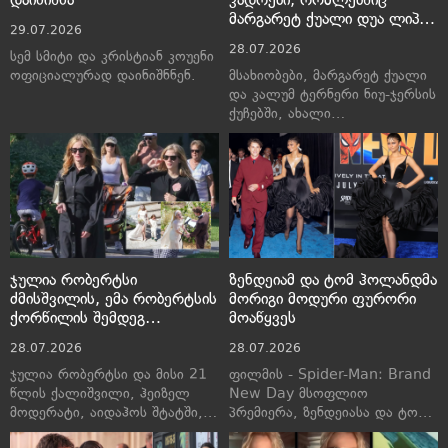
მარგარეტ ქუალი დუა ლიპას
29.07.2026
მეუღლეს, კალუმ ტერნერს
28.07.2026
უყვირის
სემ სმიტი და კრისტიან კოუენი
ოფიციალურად დაინიშნნენ.
მსახიობები, მარგარეტ ქუალი
და კალუმ ტერნერი ნიუ-ჯერსის
ქუჩებში, ახალი
ფსიქოლოგიური ჰორორის,
Possession გადასაღებ
მოედანზე დააფიქსირეს.
პაპარაცულ კადრებში, ისინი
საკმაოდ ემოციურ და მძიმე
სცენას თამაშობენ.
ჯულია რობერტსი
ზენდეიამ და ტომ ჰოლანდმა
ძმისშვილის, ემა რობერტსის
მორიგი მოდური ფურორი
ქორწილის შემდეგ
მოაწყვეს
ქალიშვილთან ერთად
28.07.2026
28.07.2026
გამოჩნდა – ქორწილს არ
დასწრებია ემას მამა და
ჯულია რობერტსი და მისი 21
ფილმის - Spider-Man: Brand
ჯულიას ძმა
წლის ქალიშვილი, ჰეიზელ
New Day მსოფლიო
მოდერატი, აიდაჰოს შტატში,
პრემიერა, ზენდეიასა და ტომ
სან-ველიში სეირნობისას
ჰოლანდის მოდურ სანახაობად