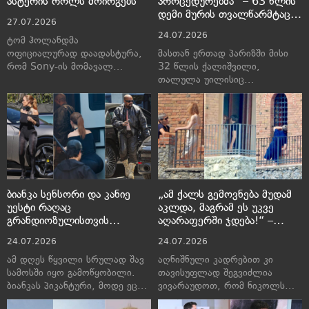
ასტერის როლს მოირგებს
პროცედურებმა“ – 63 წლის
დემი მურის თვალწარმტაცი
27.07.2026
გამოჩენა პარიზში
24.07.2026
ტომ ჰოლანდმა
ოფიციალურად დაადასტურა,
მასთან ერთად პარიზში მისი
რომ Sony-ის მომავალ
32 წლის ქალიშვილი,
კინოპროექტში, ფრედ ასტერს
თალულა უილისიც
განასახიერებს.
იმყოფებოდა
ბიანკა სენსორი და კანიე
„ამ ქალს გემოვნება მუდამ
უესტი რაღაც
აკლდა, მაგრამ ეს უკვე
გრანდიოზულისთვის
აღარაფერში ჯდება!“ –
ემზადებიან – ეპატაჟური
ნიკოლ კიდმანი მაიკლ
24.07.2026
24.07.2026
წყვილის უახლესი გამოჩენა
რეინსტეინთან ერთად
გამოიჭირეს
ამ დღეს წყვილი სრულად შავ
აღნიშნული კადრებით კი
სამოსში იყო გამოწყობილი.
თავისუფლად შეგვიძლია
ბიანკას პიკანტური, მოდე ეცვა,
ვივარაუდოთ, რომ ნიკოლს
კანიე კი თავისუფალი სტილის
მაიკლ რეინსტეინთან რომანი