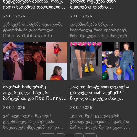
სექსუალური მაშინაა, როცა
ჯოლის რეაქცია მისი
ქალი საღამოს დაღლილი
შვილების გვარის
მოვა, ის კი ჭურჭელს
ცვლილებასთან
24.07.2026
23.07.2026
გარეცხვას“ – ჯეი ლოს
დაკავშირებით
უახლესმა ვიდეომ
ჯენიფერ ლოპესმა იტალიაში,
„ადამიანებმა სრული
მსოფლიო მედია მოიცვა
ტაორმინაში გამართული
სიმართლე რომ იცნობდნენ,
Dolce & Gabbana Alta
მისი შვილების მიმართ უფრო
Moda-ს გალა-შოუს
მეტ თანაგრძნობას
ფარგლებში გამართული
გამოიჩენდნენ“
გამოსვლისას გულწრფელად
ისაუბრა იმაზე, თუ რა მიაჩნია
მამაკაცში ყველაზე მიმზიდველ
და სექსუალურ თვისებად
შაკირას სიმღერაზე
„ასეთი პოსტებით დევიდსა
ამღერებული ხავიერ
და ვიქტორიას აქეზებს!“ –
ბარდემისა და Bad Bunny-
ნიკოლა პელტცი ახალ
ის სიმღერაზე აცეკვებული
ფოტოებს ავრცელებს და
23.07.2026
23.07.2026
პენელოპე კრუსის ვიდეოები
კვლავ კრიტიკის ობიექტი
მსოფლიო მედიას იპყრობს
ხდება
ვარსკვლავური წყვილის
„დიახ, ჩვენ ყველაფერს
გულწრფელმა ემოციებმა
ერთად ვაკეთებთ“, - დაწერა
სოციალურ ქსელებში დიდი
მან და პოსტს შვიდი გულის
გამოხმაურება გამოიწვია.
„ემოჯი“ დაურთო