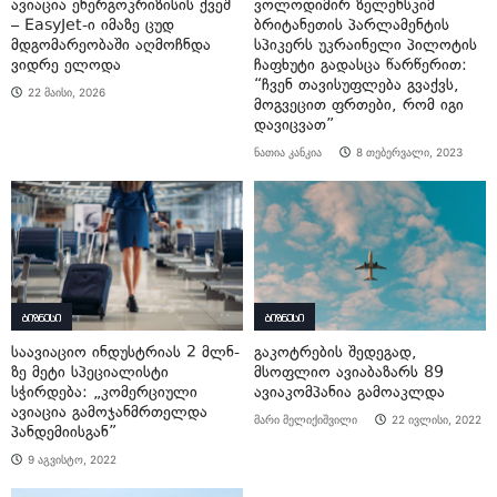
ავიაცია ენერგოკრიზისის ქვეშ
ვოლოდიმირ ზელენსკიმ
– EasyJet-ი იმაზე ცუდ
ბრიტანეთის პარლამენტის
მდგომარეობაში აღმოჩნდა
სპიკერს უკრაინელი პილოტის
ვიდრე ელოდა
ჩაფხუტი გადასცა წარწერით:
“ჩვენ თავისუფლება გვაქვს,
22 მაისი, 2026
მოგვეცით ფრთები, რომ იგი
დავიცვათ”
ნათია კანკია
8 თებერვალი, 2023
ბიზნესი
ბიზნესი
საავიაციო ინდუსტრიას 2 მლნ-
გაკოტრების შედეგად,
ზე მეტი სპეციალისტი
მსოფლიო ავიაბაზარს 89
სჭირდება: „კომერციული
ავიაკომპანია გამოაკლდა
ავიაცია გამოჯანმრთელდა
მარი მელიქიშვილი
22 ივლისი, 2022
პანდემიისგან”
9 აგვისტო, 2022