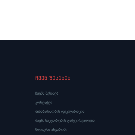
ჩვენ შესახებ
ჩვენს შესახებ
კონტაქტი
შესაბამისობის დეკლარაცია
მაუწ. საკუთრების გამჭვირვალება
წლიური ანგარიში