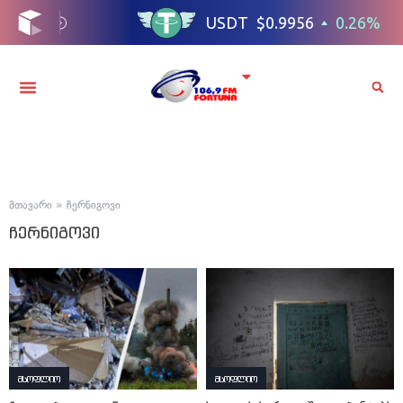
მთავარი
»
ჩერნიგოვი
ჩერნიგოვი
მსოფლიო
მსოფლიო