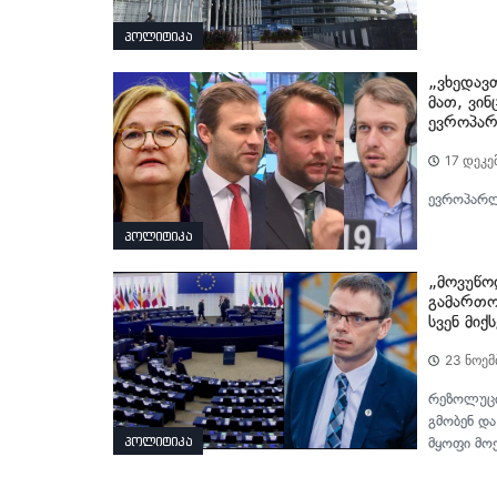
პოლიტიკა
„ვხედავ
მათ, ვინ
ევროპარ
17 დეკე
ევროპარლა
პოლიტიკა
„მოვუწო
გამართო
სვენ მიქ
23 ნოემ
რეზოლუცი
გმობენ და
პოლიტიკა
მყოფი მო