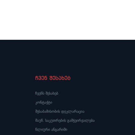
ჩვენ შესახებ
ჩვენს შესახებ
კონტაქტი
შესაბამისობის დეკლარაცია
მაუწ. საკუთრების გამჭვირვალება
წლიური ანგარიში