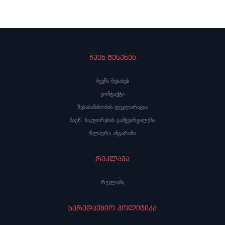
ჩვენ შესახებ
ჩვენს შესახებ
კონტაქტი
შესაბამისობის დეკლარაცია
მაუწ. საკუთრების გამჭვირვალება
წლიური ანგარიში
რეკლამა
რეკლამა
სარედაქციო პოლიტიკა