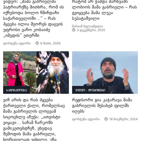
ვიდეო: „მამა გაბრიელმა
რატომ არ ჭამდა მარხვაში
პატრიარქზე მითხრა, რომ ის
ლობიოს მამა გაბრიელი – რას
იქნებოდა ბოლო წმინდანი
გვიყვება მამა ლუკა
საქართველოში…“ – რას
სუპატაშვილი
ჰყვება ილია მეორეს დაცვის
მარიამ ხულიაშვილი
უფროსი ვანო კობაიძე
3 დეკემბერი, 2025
„იმედის“ ეთერში
ფორტუნა ავტორი
6 მაისი, 2026
საზოგადოება
ვიდეო - შოუბიზნესი
ვინ არის და რას ჰყვება
რეჟისორი გია კაჭარავა მამა
ქართველი ქალი, რომელსაც
გაბრიელის შესახებ ფილმს
მამა გაბრიელის ლოცვამ
იღებს
სიცოცხლე აჩუქა: „ათეისტი
ფორტუნა ავტორი
18 ნოემბერი, 2024
ვიყავი… სანამ ნარკოზს
გამიკეთებდნენ, ვხედავ
შემოდის მამა გაბრიელი,
ხორციელად ვიხილე. ენა