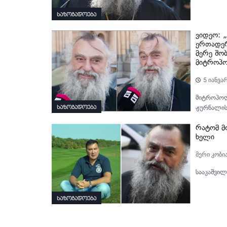
საზოგადოება
ვიდეო: 
ერთადერ
მერე შო
მიტროპო
5 იანვა
მიტროპოლ
საზოგადოება
ჟურნალისტ
რატომ მ
ხელი
მერი კობი
სააკაშვილ
საზოგადოება