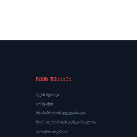
ჩვენ შესახებ
ჩვენს შესახებ
კონტაქტი
შესაბამისობის დეკლარაცია
მაუწ. საკუთრების გამჭვირვალება
წლიური ანგარიში