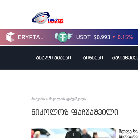
ახალი ამბები
ბიზნესი
გადაცემე
მთავარი
»
ნიკოლოზ ფაჩუაშვილი
ნიკოლოზ ფაჩუაშვილი
მეუფე ნ
წმინდანა