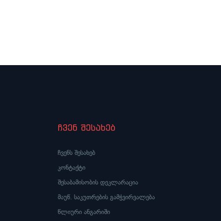
ჩვენ შესახებ
ჩვენს შესახებ
კონტაქტი
შესაბამისობის დეკლარაცია
მაუწ. საკუთრების გამჭვირვალება
წლიური ანგარიში