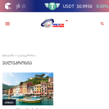
მთავარი
»
ვალეკროსია
ვალეკროსია
ბიზნესი