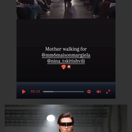
00:10
Play
Settings
Mute
Enter
fullscre