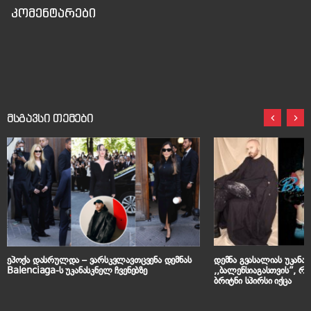
კომენტარები
მსგავსი თემები
ეპოქა დასრულდა – ვარსკვლავთცვენა დემნას
დემნა გვასალიას უკანა
Balenciaga-ს უკანასკნელ ჩვენებზე
,,ბალენსიაგასთვის”, რ
ბრიტნი სპირსი იქცა