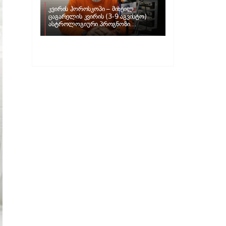
კვირის ჰოროსკოპი – მიხეილ
ცაგარელის კვირის (3-9 აგვისტო)
ასტროლოგიური პროგნოზი
ზოდიაქოს ნიშნებისთვის