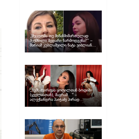
განცხადებას ავრცელებს ნატა
ვიბლიანი და როგორ პასუხობს მას
მარიამ კუბლაშვილი
„შეცდომა თუ მიზანმიმართულად
შექმნილი მცდარი წარმოდგენა?“ –
მარიამ კუბლაშვილი ნატა ვიბლიანის
საქმეზე ვიდეომიმართვას ავრცელებს
„ჩემს ძვირფას ყოფილთან ბოდიში
(ყველასთან), მაგრამ…“ –
ალექსანდრა პაიჭაძე პირად
ცხოვრებაზე