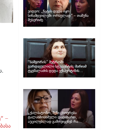
ვიდეო: „ნატას დედა იყო
სინამდვილეში ორსულად“ – თამუნა
მუსერიძე
“სამგორის” მეტროში
გარდაცვლილი სტუდენტის, მარიამ
ს.
ტყემალაძის დედა ექსპერტიზის
პასუხს აქვეყნებს – რა გახდა გოგონას
გარდაცვალების მიზეზი?
„ქალბატონო, შენი ცხოვრება
“ –
ტალახმოსხმული დადიხართ,
აუცილებლად გამოვიყენებ რა
ბასა
ინფორმაციაც მაქვს“… – რა