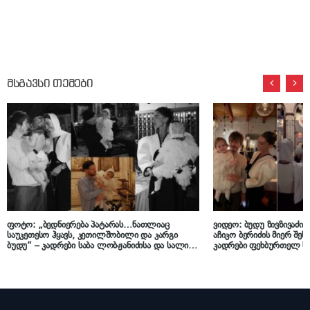
მსგავსი თემები
ფოტო: „ბედნიერება პატარას…ნათლიაც
ვიდეო: ბუდუ ზივზივაძის
საუკეთესო ჰყავს, კეთილშობილი და კარგი
აჩიკო ბერიძის მიერ შე
ბუდუ“ – კადრები საბა ლობჟანიძისა და სალი
კადრები ფეხბურთელ სა
კერატიშვილის გოგონას ნათლობიდან
ქალიშვილის ნათლობი