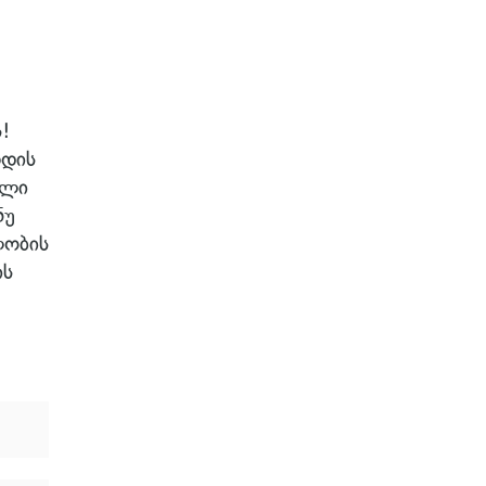
!
რდის
ელი
ნუ
ლობის
ის