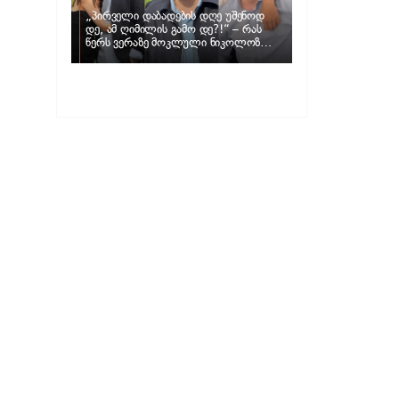
„პირველი დაბადების დღე უშენოდ
დე, ამ ღიმილის გამო დე?!“ – რას
წერს ვერაზე მოკლული ნიკოლოზ
ღუნაშვილის დედა