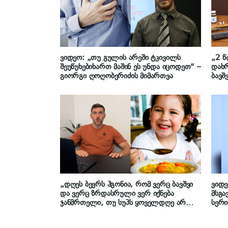
ვიდეო: „თუ გულის არეში ტკივილს
„2 წ
შეუწუხებიხართ მაშინ ეს უნდა იცოდეთ“ –
დახრ
გიორგი ღოღობერიძის მიმართვა
ბავშ
ყველ
„დღეს ბევრს ჰგონია, რომ ვერც ბავშვი
ვიდ
და ვერც ზრდასრული ვერ იქნება
მსგა
ჯანმრთელი, თუ სუპს ყოველდღე არ
სერი
მიირთმევს“ – რას ამბობს კვების
გიორ
სპეციალისტი სანდრო გოგოხია წვნიანის