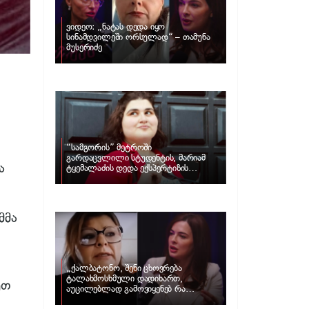
ვიდეო: „ნატას დედა იყო
სინამდვილეში ორსულად“ – თამუნა
მუსერიძე
“სამგორის” მეტროში
გარდაცვლილი სტუდენტის, მარიამ
ა
ტყემალაძის დედა ექსპერტიზის
პასუხს აქვეყნებს – რა გახდა გოგონას
გარდაცვალების მიზეზი?
მმა
„ქალბატონო, შენი ცხოვრება
ტალახმოსხმული დადიხართ,
ეთ
აუცილებლად გამოვიყენებ რა
ინფორმაციაც მაქვს“… – რა