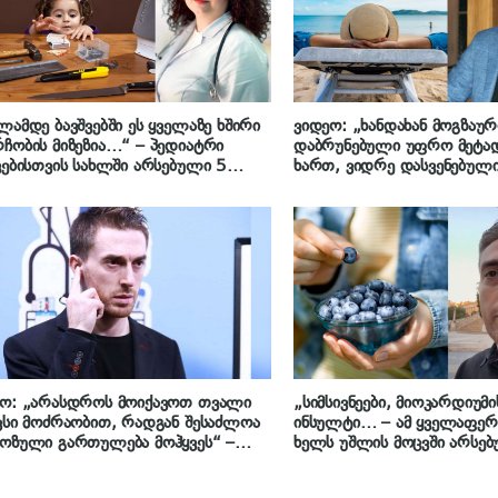
ლამდე ბავშვებში ეს ყველაზე ხშირი
ვიდეო: „ხანდახან მოგზაუ
ჩობის მიზეზია…“ – პედიატრი
დაბრუნებული უფრო მეტ
ვებისთვის სახლში არსებული 5
ხართ, ვიდრე დასვენებული
აზე საშიში ნივთის შესახებ
ღოღობერიძე მიზეზს განმა
ეო: „არასდროს მოიქავოთ თვალი
„სიმსივნეები, მიოკარდიუმი
ვსი მოძრაობით, რადგან შესაძლოა
ინსულტი… – ამ ყველაფერ
ოზული გართულება მოჰყვეს“ –
ხელს უშლის მოცვში არსე
გი ღოღობერიძის რჩევა
ანტიოქსიდანტები…“ – გიო
ღოღობერიძე მოცვის საოცა