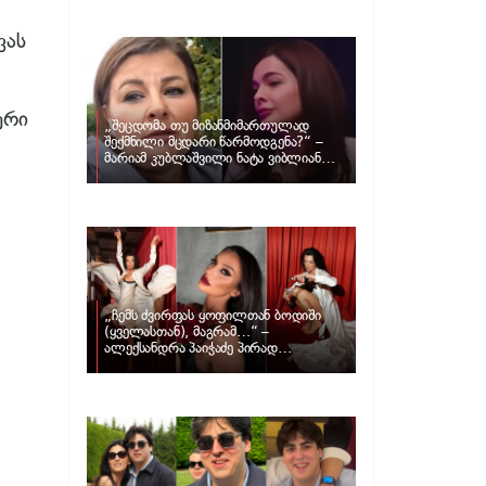
განცხადებას ავრცელებს ნატა
ვიბლიანი და როგორ პასუხობს მას
მარიამ კუბლაშვილი
ვას
ერი
„შეცდომა თუ მიზანმიმართულად
შექმნილი მცდარი წარმოდგენა?“ –
მარიამ კუბლაშვილი ნატა ვიბლიანის
საქმეზე ვიდეომიმართვას ავრცელებს
„ჩემს ძვირფას ყოფილთან ბოდიში
(ყველასთან), მაგრამ…“ –
ალექსანდრა პაიჭაძე პირად
ცხოვრებაზე