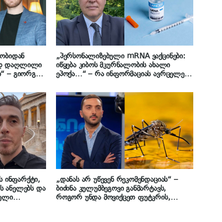
რობიდან
„პერსონალიზებული mRNA ვაქცინები:
ად დაღლილი
იწყება კიბოს მკურნალობის ახალი
“ – გიორგი
ეპოქა…“ – რა ინფორმაციას ავრცელებს
რტავს
პროფესორი, გიორგი ფხაკაძე
ს ინფარქტი,
„დანას არ უწევენ რეკომენდაციას“ –
ს ანელებს და
ბიძინა კულუმბეგოვი განმარტავს,
ბული
როგორ უნდა მოვიქცეთ ფუტკრის,
რგი
ბზიკისა და კრაზანის ნაკბენის დროს
რ თვისებებზე