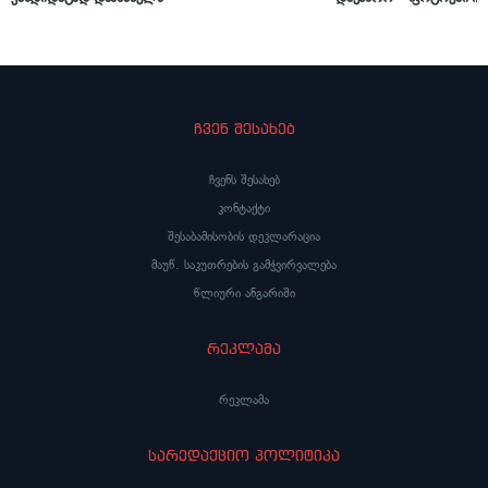
ჩვენ შესახებ
ჩვენს შესახებ
კონტაქტი
შესაბამისობის დეკლარაცია
მაუწ. საკუთრების გამჭვირვალება
წლიური ანგარიში
რეკლამა
რეკლამა
სარედაქციო პოლიტიკა