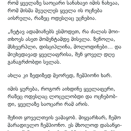
რომ ყველაზე საოცარი სანახავი იმის ნახვაა,
რომ მისმა მეუღლეს ყველა ის ოცნება
აისრულა, რაზეც ოდესღაც უცნებია.
„ნე­ტავ ადა­მი­ა­ნებს ეს­მო­დეთ, რა ძა­ლას მო­ი­
თხოვს ასეთ მო­მენ­ტამ­დე მის­ვლა. ზე­წო­ლა,
მსხვერ­პლი, დის­ციპ­ლი­ნა, მო­ლო­დი­ნე­ბი… და
მი­უ­ხე­და­ვად ყვე­ლაფ­რი­სა, შენ ყო­ველ დღე
გა­ნაგ­რძობ­დი სვლას.
ახლა კი ზე­დი­ზედ მე­ო­რედ, ჩემ­პი­ო­ნი ხარ.
იმის ყუ­რე­ბა, რო­გორ აიხ­დი­ნე ყვე­ლა­ფე­რი,
რა­ზეც ოდეს­ღაც ლო­ცუ­ლობ­დი და ოც­ნე­ბობ­
დი, ყვე­ლა­ზე სა­ო­ცა­რი რამ არის.
შე­ნით ყო­ველ­თვის ვა­მა­ყობ. მიყ­ვარ­ხარ, ჩემო
მა­რა­დი­უ­ლო ჩემ­პი­ო­ნო. ეს მხო­ლოდ და­სა­წყი­