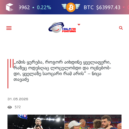
„იმის ყუ­რე­ბა, რო­გორ აიხ­დი­ნე ყვე­ლა­ფე­რი,
რა­ზეც ოდეს­ღაც ლო­ცუ­ლობ­დი და ოც­ნე­ბობ­
დი, ყვე­ლა­ზე სა­ო­ცა­რი რამ არის“ – ნიცა
თავაძე
31.05.2026
572