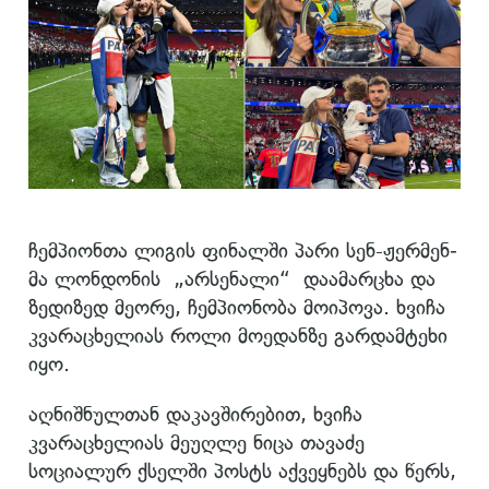
ჩემ­პი­ონ­თა ლი­გის ფი­ნალ­ში პარი სენ-ჟერ­მენ­
მა ლონ­დო­ნის „არ­სე­ნა­ლი“ და­ა­მარ­ცხა და
ზე­დი­ზედ მე­ო­რე, ჩემ­პი­ო­ნო­ბა მო­ი­პო­ვა. ხვი­ჩა
კვა­რა­ცხე­ლი­ას როლი მო­ე­დან­ზე გარ­დამ­ტე­ხი
იყო.
აღნიშნულთან დაკავშირებით, ხვიჩა
კვარაცხელიას მეუღლე ნიცა თავაძე
სოციალურ ქსელში პოსტს აქვეყნებს და წერს,