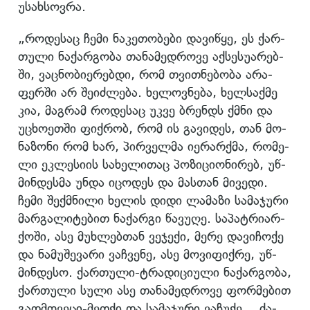
უსახსოვრა.
„რო­დე­საც ჩემი ნა­კე­თო­ბე­ბი და­ვი­წყე, ეს ქარ­
თუ­ლი ნა­ქარ­გო­ბა თა­ნა­მედ­რო­ვე აქ­სე­სუ­ა­რებ­
ში, ვაც­ნო­ბი­ე­რებ­დი, რომ თვით­ნე­ბო­ბა არა­
ფერ­ში არ შე­იძ­ლე­ბა. ხე­ლოვ­ნე­ბა, ხელ­საქ­მე
კია, მაგ­რამ რო­დე­საც უკვე ბრენ­დს ქმნი და
უცხო­ეთ­ში ფიქ­რობ, რომ ის გა­ვი­დეს, თან მო­
ნა­ზო­ნი რომ ხარ, პირ­ველ­მა იერ­არ­ქმა, რო­მე­
ლი ეკ­ლე­სი­ის სა­ხე­ლი­თაც პო­ზი­ცი­ო­ნი­რებ, უწ­
მინ­დეს­მა უნდა იცო­დეს და მას­თან მი­ვე­დი.
ჩემი შექ­მნი­ლი ხე­ლის დიდი ლა­მა­ზი სა­მა­ჯუ­რი
მარ­გა­ლი­ტე­ბით ნა­ქარ­გი წა­ვუ­ღე. სა­პატ­რი­არ­
ქო­ში, ასე მუხ­ლებ­თან ვე­ჯე­ქი, მერე და­ვი­ჩო­ქე
და ნა­მუ­შე­ვა­რი ვაჩ­ვე­ნე, ასე მო­ვი­ფიქ­რე, უწ­
მინ­დე­სო. ქარ­თუ­ლი-ტრა­დი­ცი­უ­ლი ნა­ქარ­გო­ბა,
ქარ­თუ­ლი სული ასე თა­ნა­მედ­რო­ვე ფორ­მე­ბით
გად­მო­ვე­ცი-მეთ­ქი და სა­მა­ჯუ­რი ვა­ჩუ­ქე… ძა­