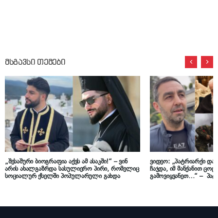
მსგავსი თემები
„შესაშური ბიოგრაფია აქვს ამ ასაკში!“ – ვინ
ვიდეო: „პატრიარქი დაბ
არის ახალგაზრდა სასულიერო პირი, რომელიც
ჩაჯდა, იმ მანქანით ცო
სოციალურ ქსელში პოპულარული გახდა
გამოვიყვანეთ…“ – პატ
წევრი ლევან ჭიქინაშვი
ომს იხსენებს