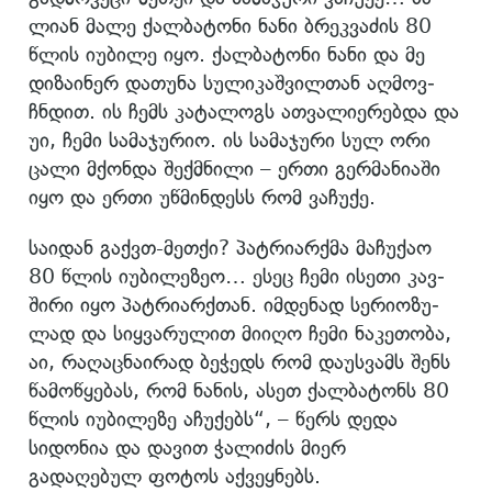
ლი­ან მალე ქალ­ბა­ტო­ნი ნანი ბრეკ­ვა­ძის 80
წლის იუ­ბი­ლე იყო. ქალ­ბა­ტო­ნი ნანი და მე
დი­ზა­ი­ნერ და­თუ­ნა სუ­ლი­კაშ­ვილ­თან აღ­მოვ­
ჩნდით. ის ჩემს კა­ტა­ლოგს ათ­ვა­ლი­ე­რებ­და და
უი, ჩემი სა­მა­ჯუ­რიო. ის სა­მა­ჯუ­რი სულ ორი
ცალი მქონ­და შექ­მნი­ლი – ერთი გერ­მა­ნი­ა­ში
იყო და ერთი უწ­მინ­დესს რომ ვა­ჩუ­ქე.
სა­ი­დან გაქვთ-მეთ­ქი? პატ­რი­არ­ქმა მა­ჩუ­ქაო
80 წლის იუ­ბი­ლე­ზეო… ესეც ჩემი ისე­თი კავ­
ში­რი იყო პატ­რი­არ­ქთან. იმ­დე­ნად სე­რი­ო­ზუ­
ლად და სიყ­ვა­რუ­ლით მი­ი­ღო ჩემი ნა­კე­თო­ბა,
აი, რა­ღაც­ნა­ი­რად ბე­ჭედს რომ და­უს­ვამს შენს
წა­მო­წყე­ბას, რომ ნა­ნის, ასეთ ქალ­ბა­ტონს 80
წლის იუ­ბი­ლე­ზე აჩუ­ქებს“, – წერს დედა
სიდონია და დავით ჭალიძის მიერ
გადაღებულ ფოტოს აქვეყნებს.