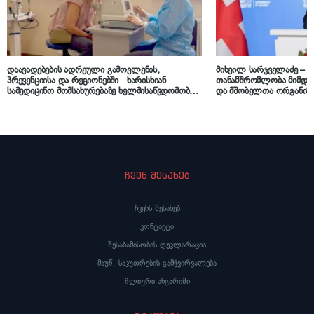
დაავადებების ადრეული გამოვლენის,
მიხეილ სარჯველაძე – 
პრევენციისა და რეგიონებში ხარისხიან
თანამშრომლობა მიმდინ
სამედიცინო მომსახურებაზე ხელმისაწვდომობის
და მშობელთა ორგანიზა
გაზრდის მიზნით, დედოფლისწყაროში,
ვართ განწყობილი, რომ
სამედიცინო სკრინინგი გაიმართა
გაფართოება საკეთილდ
ჩვენ შესახებ
ჩვენს შესახებ
კონტაქტი
შესაბამისობის დეკლარაცია
მაუწ. საკუთრების გამჭვირვალება
წლიური ანგარიში