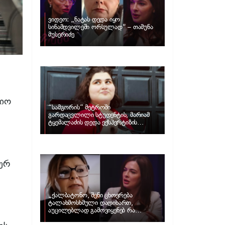
ვიდეო: „ნატას დედა იყო
სინამდვილეში ორსულად“ – თამუნა
მუსერიძე
ციო
“სამგორის” მეტროში
გარდაცვლილი სტუდენტის, მარიამ
ტყემალაძის დედა ექსპერტიზის
პასუხს აქვეყნებს – რა გახდა გოგონას
გარდაცვალების მიზეზი?
ურ
„ქალბატონო, შენი ცხოვრება
ტალახმოსხმული დადიხართ,
აუცილებლად გამოვიყენებ რა
ინფორმაციაც მაქვს“… – რა