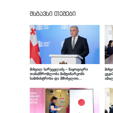
მსგავსი თემები
მიხეილ სარჯველაძე – ნაყოფიერი
მიხე
თანამშრომლობა მიმდინარეობს
ეგვი
სამინისტროსა და მშობელთა
ამალ
ორგანიზაციას შორის, იმედიანად ვართ
განწყობილი, რომ პროგრამის
გაფართოება საკეთილდღეო შედეგს
მოიტანს