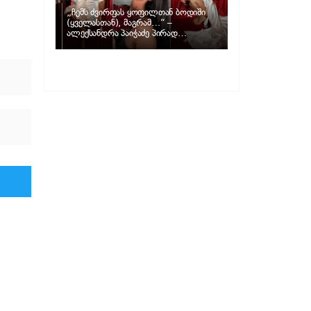
„ჩემს ძვირფას ყოფილთან ბოდიში
(ყველასთან), მაგრამ…“ –
ალექსანდრა პაიჭაძე პირად
ცხოვრებაზე