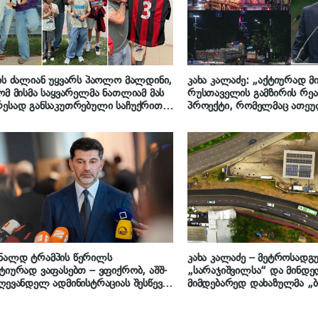
ის ძალიან უყვარს პაოლო მალდინი,
კახა კალაძე: „აქტიურად მ
ომ მისმა საყვარელმა ნათლიამ მას
რუსთაველის გამზირის რეა
ესად განსაკუთრებული საჩუქრით
პროექტი, რომელმაც ათეუ
ეთა სიურპრიზი“ – რას წერს ანუკი
გაუძლოს, შესაბამისი ჯგუფ
იძე
მიმართულებით 24 საათის
განმავლობაში მუშაობენ, რაც ტემპს
მნიშვნელოვნად აჩქარებს“
ნალდ ტრამპის წერილს
კახა კალაძე – მეტროსადგ
ტიურად ვაფასებთ – ვფიქრობ, აშშ-
„სარაჯიშვილსა“ და მინდე
ღევანდელ ადმინისტრაციას შესწევს
მიმდებარედ დახაზულმა „ბ
 ძალა, რომ უსამართლო
მუნიციპალური ტრანსპორტ
წყვეტილებები, რაც ქართული
გადაადგილება გააუმჯობეს