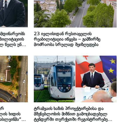
იმდინარეობს
23 ივლისიდან რუსთაველის
ბილიტაციის
რეაბილიტაცია იწყება – გამზირზე
ლ წელს უნდა
მოძრაობა სრულად შეიზღუდება
ები რამდენიმე
ურ
ტრამვაის ხაზის პროექტირებისა და
ლის ხიდის
მშენებლობის მიზნით გამოცხადებულ
ასლეინმა“
ტენდერში თურქეთში რეგისტრირებულმა
ის
ერთობლივმა საწარმომ გაიმარჯვა
ა