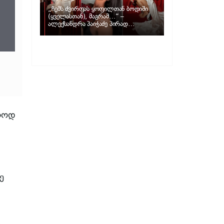
„ჩემს ძვირფას ყოფილთან ბოდიში
(ყველასთან), მაგრამ…“ –
ალექსანდრა პაიჭაძე პირად
ცხოვრებაზე
ოლოდ
ე