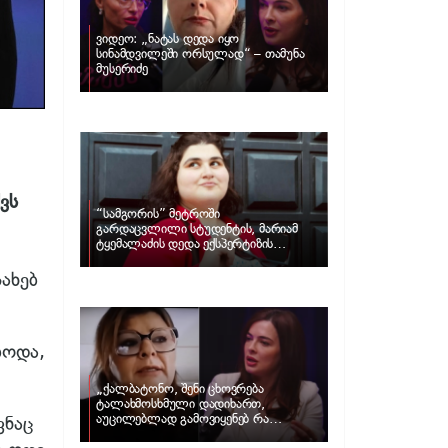
ვიდეო: „ნატას დედა იყო
სინამდვილეში ორსულად“ – თამუნა
მუსერიძე
ვს
“სამგორის” მეტროში
გარდაცვლილი სტუდენტის, მარიამ
ტყემალაძის დედა ექსპერტიზის
პასუხს აქვეყნებს – რა გახდა გოგონას
გარდაცვალების მიზეზი?
ახებ
ბოდა,
„ქალბატონო, შენი ცხოვრება
ტალახმოსხმული დადიხართ,
აუცილებლად გამოვიყენებ რა
ვნაც
ინფორმაციაც მაქვს“… – რა