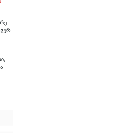
ს
ორე
აგერ
ი,
ა