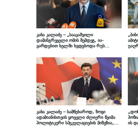
კახა კალაძე – „სააკაშვილი
„ბიბ
დამანგრეველი ომის შემდეგ, ია-
ამიტ
ვარდებით ხელში ხვდებოდა რუს
უაღრ
ტურისტებს ლარსის საზღვარზე, მაშინ
გაუკ
კარგი იყვნენ რუსები და დღეს გახდნენ
არეშ
ცუდი? – რასაც „დიფ სთეითი“ ავალებს
ამ უსამშობლო ადამიანებს, იმას
ასრულებენ“
კახა კალაძე – სამწუხაროდ, ზოგი
„დო
ადამიანისთვის ყოველი ძლიერი წვიმა
პოზი
პოლიტიკური სპეკულაციების მიზეზია,
ის დ
ჩვენი ამოცანა არა კამათი, არამედ
იმის
პრობლემების დროულად მოგვარებაა
გადა