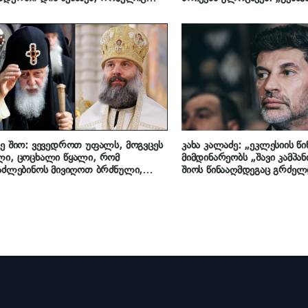
იარქს მხარზე ეამბორა
მოღვაწეობა სიმშვიდის, თა
ეროვნული ერთიანობის ს
იქცევა“
ე შიო: ვევედროთ უფალს, მოგვცეს
კახა კალაძე: „ეკლესიის წ
ლი, ცოცხალი წყალი, რომ
მიმდინარეობს „შავი კამპან
აძლებინოს მივიღოთ ბრძნული,
შიოს წინააღმდეგაც გრძელ
ერი, ღვთის ნებით, ეკლესიისა და
არასწორი დამოკიდებულებ
თვის სასარგებლო გადაწყვეტილება
ვალინდელი დღეც ყოფილიყოს ილია
ის გზის გაგრძელების საწინდარი