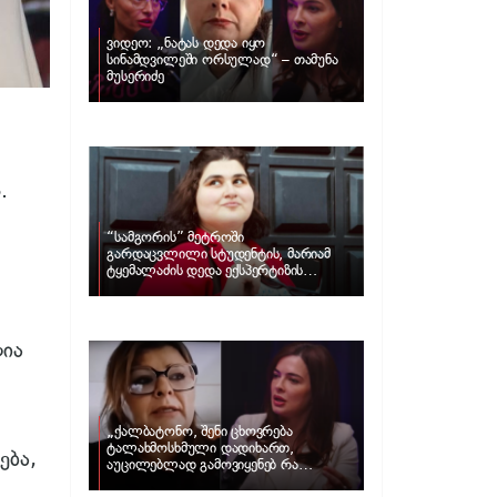
ვიდეო: „ნატას დედა იყო
სინამდვილეში ორსულად“ – თამუნა
მუსერიძე
.
“სამგორის” მეტროში
გარდაცვლილი სტუდენტის, მარიამ
ტყემალაძის დედა ექსპერტიზის
პასუხს აქვეყნებს – რა გახდა გოგონას
გარდაცვალების მიზეზი?
ლია
„ქალბატონო, შენი ცხოვრება
ტალახმოსხმული დადიხართ,
ება,
აუცილებლად გამოვიყენებ რა
ინფორმაციაც მაქვს“… – რა