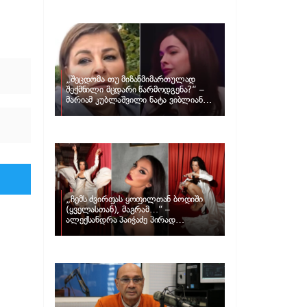
განცხადებას ავრცელებს ნატა
ვიბლიანი და როგორ პასუხობს მას
მარიამ კუბლაშვილი
„შეცდომა თუ მიზანმიმართულად
შექმნილი მცდარი წარმოდგენა?“ –
მარიამ კუბლაშვილი ნატა ვიბლიანის
საქმეზე ვიდეომიმართვას ავრცელებს
„ჩემს ძვირფას ყოფილთან ბოდიში
(ყველასთან), მაგრამ…“ –
ალექსანდრა პაიჭაძე პირად
ცხოვრებაზე