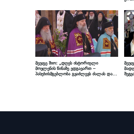
პატრ
მეუფე შიო: „დღეს ისტორიული
მეუფ
მოვლენის წინაშე ვდგავართ –
მად
პასუხისმგებლობა გვაძლევს ძალას და
შეგვ
იმედს, რომ ეკლესია, რომელიც
გონი
ყოველთვის იყო ერის
ერის
გამაერთიანებელი, ისტორიული
– ხ
მეხსიერების დამცველი, კვლავაც ამ
მეორ
გზით გააგრძელებს გზას“