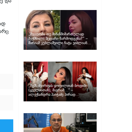
ე და
განცხადებას ავრცელებს ნატა
ვიბლიანი და როგორ პასუხობს მას
მარიამ კუბლაშვილი
ად
არც
„შეცდომა თუ მიზანმიმართულად
შექმნილი მცდარი წარმოდგენა?“ –
მარიამ კუბლაშვილი ნატა ვიბლიანის
საქმეზე ვიდეომიმართვას ავრცელებს
„ჩემს ძვირფას ყოფილთან ბოდიში
(ყველასთან), მაგრამ…“ –
ალექსანდრა პაიჭაძე პირად
ცხოვრებაზე