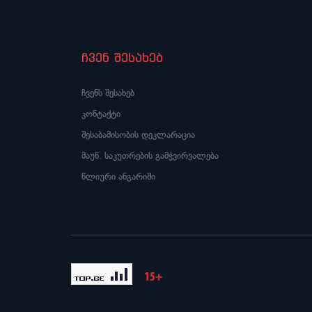
ჩვენ შესახებ
ჩვენს შესახებ
კონტაქტი
შესაბამისობის დეკლარაცია
მაუწ. საკუთრების გამჭვირვალება
წლიური ანგარიში