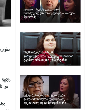
ვიდეო: „ნატას დედა იყო
სინამდვილეში ორსულად“ – თამუნა
მუსერიძე
ხდება
“სამგორის” მეტროში
გარდაცვლილი სტუდენტის, მარიამ
ტყემალაძის დედა ექსპერტიზის
პასუხს აქვეყნებს – რა გახდა გოგონას
გარდაცვალების მიზეზი?
 ჩემს
ს კი
„ქალბატონო, შენი ცხოვრება
ტალახმოსხმული დადიხართ,
აუცილებლად გამოვიყენებ რა
ნი.
ინფორმაციაც მაქვს“… – რა