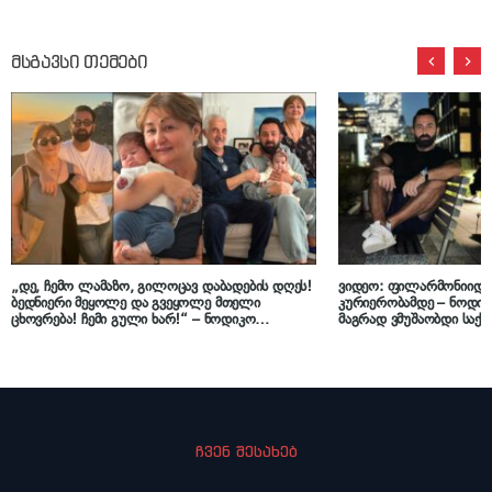
მსგავსი თემები
„დე, ჩემო ლამაზო, გილოცავ დაბადების დღეს!
ვიდეო: ფილარმონიიდან
ბედნიერი მეყოლე და გვეყოლე მთელი
კურიერობამდე – ნოდიკ
ცხოვრება! ჩემი გული ხარ!“ – ნოდიკო
მაგრად ვმუშაობდი საქ
ტატიშვილის დედა იუბილარია
გავჩერდი, ამან ფინანს
დამარტყა…“
ჩვენ შესახებ