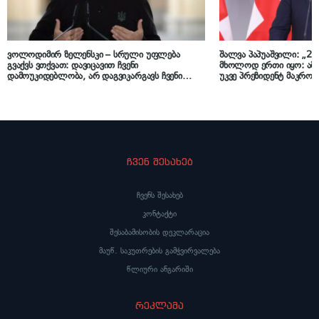
ვოლოდიმირ ზელენსკი – სრული უფლება
შალვა პაპუაშვილი: „20
გვაქვს ვთქვათ: დავიცავით ჩვენი
მხოლოდ ერთი იყო: ამ
დამოუკიდებლობა, არ დაგვიკარგავს ჩვენი
უკვე პრეზიდენტ მაკრონი
სახელმწიფოებრიობა, პუტინმა თავის მიზნებს
საქართველო დანგრეულ
ვერ მიაღწია
შეხვდებოდა, თუ ჩვენივ
ვისწავლიდით და სხვისი
აყოლას, ჩვენი გზის გა
ჩვენ შესახებ
ჩვენს შესახებ
კონტაქტი
შესაბამისობის დეკლარაცია
მაუწ. საკუთრების გამჭვირვალება
წლიური ანგარიში
რეკლამა