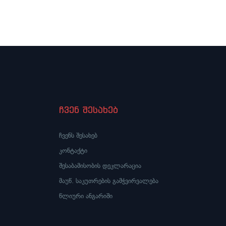
პროცესების კიდევ ერთი
გამოხატულებაა“
ჩვენ შესახებ
ჩვენს შესახებ
კონტაქტი
შესაბამისობის დეკლარაცია
მაუწ. საკუთრების გამჭვირვალება
წლიური ანგარიში