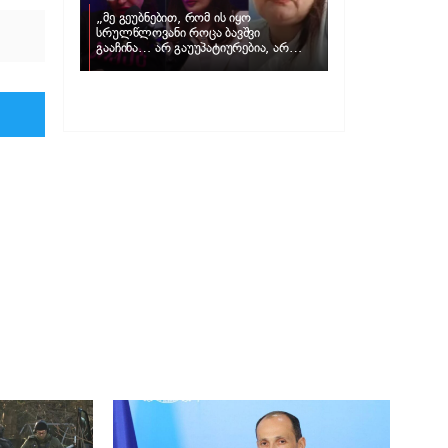
„მე გეუბნებით, რომ ის იყო
სრულწლოვანი როცა ბავშვი
გააჩინა… არ გაუუპატიურებია, არ
უძალადია და მსგავსი რამ არ
მომხდარა…“ – რას ამბობს
ადვოკატი, მარიამ კუბლაშვილი ნატა
ვიბლიანის საქმეზე