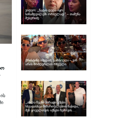
ვიდეო: „ნატას დედა იყო
სინამდვილეში ორსულად“ – თამუნა
მუსერიძე
ქრისტინე იმედაძე გათხოვდა – ვინ
არის მომღერლის რჩეული
რო
–
-ის
ში
„ახლა ჩვენი პირადი გზები
სხვადასხვა მიმართულებით წავიდა,
შენ ყოველთვის იქნები ჩემთვის
შთაგონების წყარო“ – ნუცა ბუზალაძე