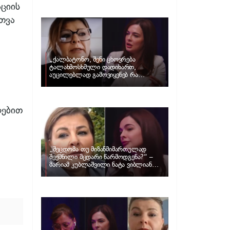
და ცნობილი ამერიკელი აგენტი,
ციის
დარენ პრინცი ერთმანეთს
დაშორდნენ
თვა
„ქალბატონო, შენი ცხოვრება
ტალახმოსხმული დადიხართ,
აუცილებლად გამოვიყენებ რა
ინფორმაციაც მაქვს“… – რა
განცხადებას ავრცელებს ნატა
ვიბლიანი და როგორ პასუხობს მას
მარიამ კუბლაშვილი
ღებით
„შეცდომა თუ მიზანმიმართულად
შექმნილი მცდარი წარმოდგენა?“ –
მარიამ კუბლაშვილი ნატა ვიბლიანის
საქმეზე ვიდეომიმართვას ავრცელებს