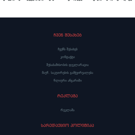
ტრაგიკულად გარდაცვლილ ბარბარე ბეჭვაიაზე
ჩვენ შესახებ
ჩვენს შესახებ
კონტაქტი
შესაბამისობის დეკლარაცია
მაუწ. საკუთრების გამჭვირვალება
წლიური ანგარიში
რეკლამა
რეკლამა
სარედაქციო პოლიტიკა