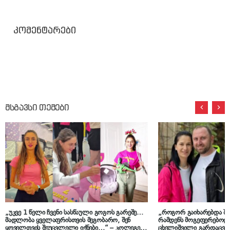
კომენტარები
მსგავსი თემები
„უკვე 1 წელი ჩვენი სასწაული გოგოს გარეშე…
„როგორ გაიხარებდა შო
მადლობა ყველაფრისთვის მეგობარო, შენ
რამდენს მოგეფერებოდ
ყოველთვის შეუცვლელი იქნები…“ – კოლეგები
ცხელიშვილი გარდაცვ