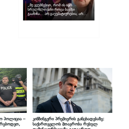
„მე გეუბნებით, რომ ის იყო
სრულწლოვანი როცა ბავშვი
გააჩინა… არ გაუუპატიურებია, არ
უძალადია და მსგავსი რამ არ
მომხდარა…“ – რას ამბობს
ადვოკატი, მარიამ კუბლაშვილი ნატა
ვიბლიანის საქმეზე
ო პოლიცია –
კინზინგერი პრემიერის განცხადებაზე:
ურებოდეთ,
საქართველოს მთავრობა რუსულ