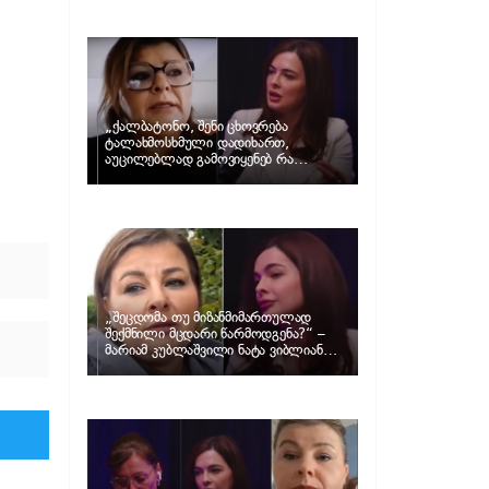
და ცნობილი ამერიკელი აგენტი,
დარენ პრინცი ერთმანეთს
დაშორდნენ
„ქალბატონო, შენი ცხოვრება
ტალახმოსხმული დადიხართ,
აუცილებლად გამოვიყენებ რა
ინფორმაციაც მაქვს“… – რა
განცხადებას ავრცელებს ნატა
ვიბლიანი და როგორ პასუხობს მას
მარიამ კუბლაშვილი
„შეცდომა თუ მიზანმიმართულად
შექმნილი მცდარი წარმოდგენა?“ –
მარიამ კუბლაშვილი ნატა ვიბლიანის
საქმეზე ვიდეომიმართვას ავრცელებს