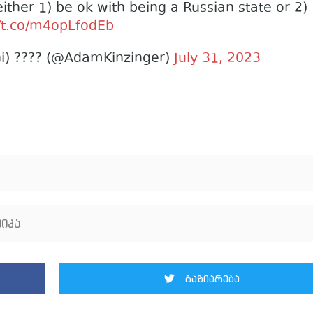
ither 1) be ok with being a Russian state or 2)
//t.co/m4opLfodEb
ni) ???? (@AdamKinzinger)
July 31, 2023
იკა
გაზიარება