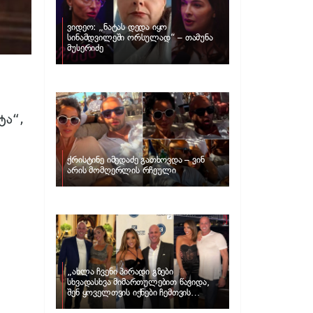
ვიდეო: „ნატას დედა იყო
სინამდვილეში ორსულად“ – თამუნა
მუსერიძე
ტა“,
ქრისტინე იმედაძე გათხოვდა – ვინ
არის მომღერლის რჩეული
„ახლა ჩვენი პირადი გზები
სხვადასხვა მიმართულებით წავიდა,
შენ ყოველთვის იქნები ჩემთვის
შთაგონების წყარო“ – ნუცა ბუზალაძე