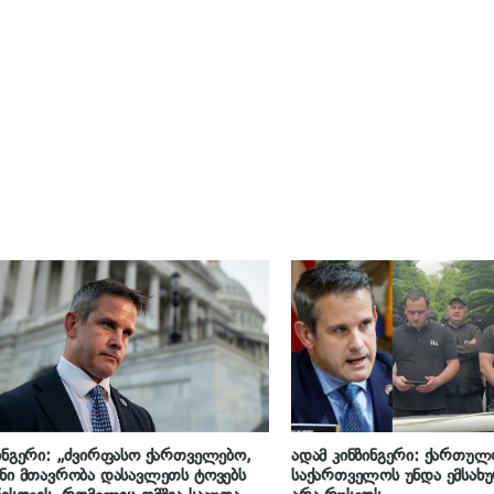
ინგერი: „ძვირფასო ქართველებო,
ადამ კინზინგერი: ქართულ
ნი მთავრობა დასავლეთს ტოვებს
საქართველოს უნდა ემსახ