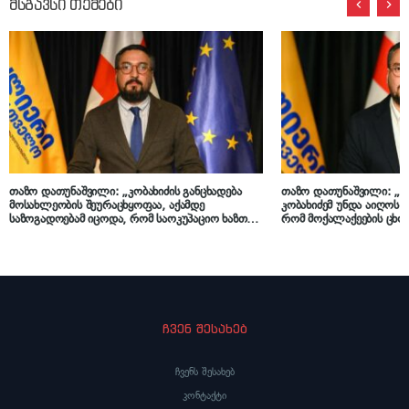
მსგავსი თემები
თაზო დათუნაშვილი: „კობახიძის განცხადება
თაზო დათუნაშვილი: „
მოსახლეობის შეურაცხყოფაა, აქამდე
კობახიძემ უნდა აიღოს პ
საზოგადოებამ იცოდა, რომ საოკუპაციო ხაზთან
რომ მოქალაქეების ცხო
არ იყო ნამყოფი, ახლა დაემატა, რომ ალბათ,
გაძვირდა, ვიდრე ეს იყო
ბოლო წლებში ბაზარში და მაღაზიაშიც არ არის
უბადრუკი კომისიები შე
ნამყოფი“
ჩვენ შესახებ
ჩვენს შესახებ
კონტაქტი