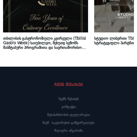
თბილისის გასტრონომიული კვირეული (Tbilisi
სტუდიო ლიბერთი Tbili
Gastro Week) საიუბილეო, მეხუთე სეზონს
სტრატეგიული პარტნიო
მასშტაბური პროგრამითა და საერთაშორისო
ფორუმით ხსნის
ჩვენ შესახებ
ჩვენს შესახებ
კონტაქტი
შესაბამისობის დეკლარაცია
მაუწ. საკუთრების გამჭვირვალება
წლიური ანგარიში