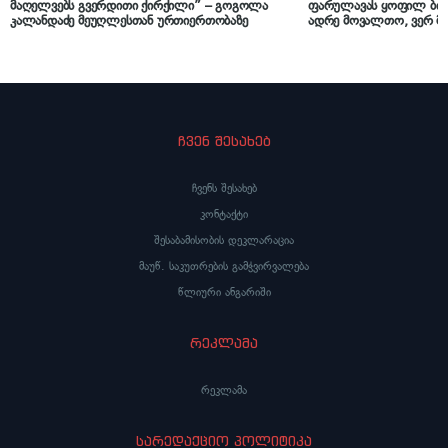
მაღელვებს გვერდითი ქირქილი” – გოგოლა
ფარულავას ყოფილ ბინა
კალანდაძე მეუღლესთან ურთიერთობაზე
ადრე მოვალთო, ვერ მი
იყო აქ მისაღებად საქმე
საქციელი ჩავიდინე, მა
ჩვენ შესახებ
ჩვენს შესახებ
კონტაქტი
შესაბამისობის დეკლარაცია
მაუწ. საკუთრების გამჭვირვალება
წლიური ანგარიში
რეკლამა
რეკლამა
სარედაქციო პოლიტიკა