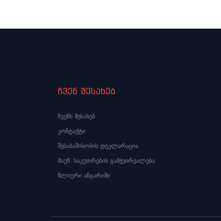
ჩვენ შესახებ
ჩვენს შესახებ
კონტაქტი
შესაბამისობის დეკლარაცია
მაუწ. საკუთრების გამჭვირვალება
წლიური ანგარიში