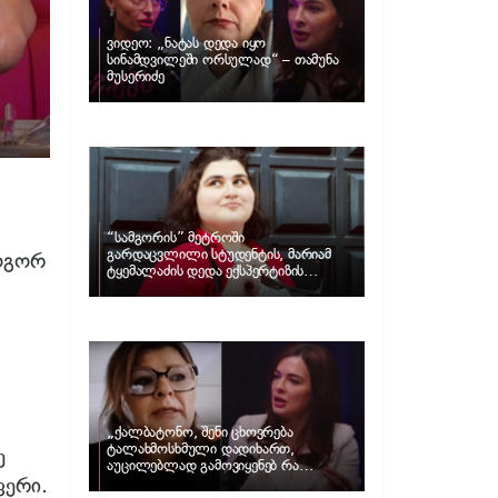
ვიდეო: „ნატას დედა იყო
სინამდვილეში ორსულად“ – თამუნა
მუსერიძე
“სამგორის” მეტროში
გარდაცვლილი სტუდენტის, მარიამ
ოგორ
ტყემალაძის დედა ექსპერტიზის
პასუხს აქვეყნებს – რა გახდა გოგონას
გარდაცვალების მიზეზი?
„ქალბატონო, შენი ცხოვრება
ტალახმოსხმული დადიხართ,
ე
აუცილებლად გამოვიყენებ რა
ფერი.
ინფორმაციაც მაქვს“… – რა