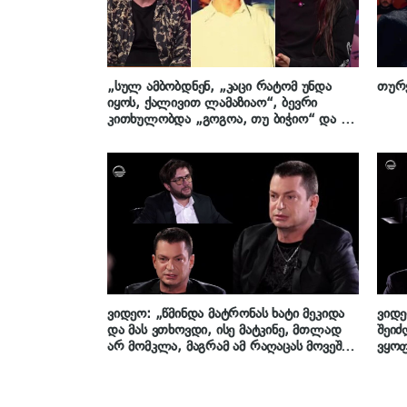
„სულ ამბობდნენ, „კაცი რატომ უნდა
თურქ
იყოს, ქალივით ლამაზიაო“, ბევრი
კითხულობდა „გოგოა, თუ ბიჭიო“ და ეს
სულ მაკომპლექსებდა“ – ზალიკო
ბერგერი
ვიდეო: „წმინდა მატრონას ხატი მეკიდა
ვიდე
და მას ვთხოვდი, ისე მატკინე, მთლად
შეი
არ მომკლა, მაგრამ ამ რაღაცას მოვეშვა-
ვყო
თქო“ – ზალიკო ბერგერი
ცხო