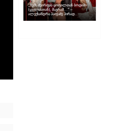
„ჩემს ძვირფას ყოფილთან ბოდიში
(ყველასთან), მაგრამ…“ –
ალექსანდრა პაიჭაძე პირად
ცხოვრებაზე