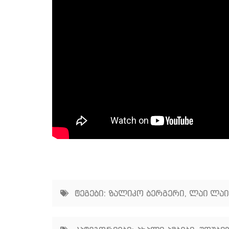
ტეგები:
ზალიკო ბერგერი
,
ლაი ლაი