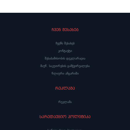
ჩვენ შესახებ
ჩვენს შესახებ
კონტაქტი
შესაბამისობის დეკლარაცია
მაუწ. საკუთრების გამჭვირვალება
წლიური ანგარიში
რეკლამა
რეკლამა
სარედაქციო პოლიტიკა