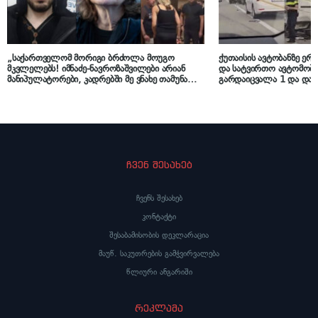
„საქართველომ მორიგი ბრძოლა მოუგო
ქუთაისის ავტობანზე ერ
მკვლელებს! იმნაძე-ნავროზაშვილები არიან
და სატვირთო ავტომობი
მანიპულატორები, კადრებში მე ვნახე თამუნა
გარდაიცვალა 1 და დაშა
ნავროზაშვილის ისტერიკების ფონზე წყნარად
მდგარი პოლიცია“ – ეკა კუპატაძე მიმართვას
ავრცელებს
ჩვენ შესახებ
ჩვენს შესახებ
კონტაქტი
შესაბამისობის დეკლარაცია
მაუწ. საკუთრების გამჭვირვალება
წლიური ანგარიში
რეკლამა