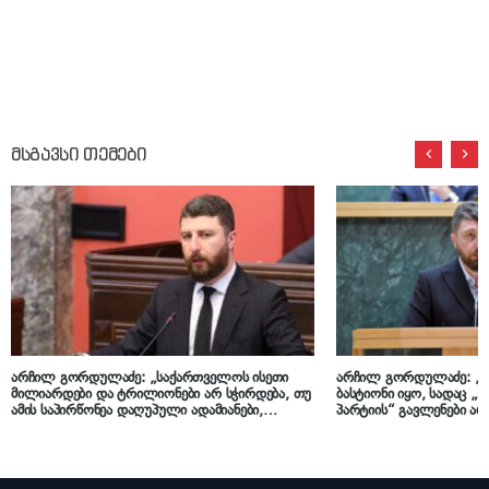
მსგავსი თემები
არჩილ გორდულაძე: „საქართველოს ისეთი
არჩილ გორდულაძე: „
მილიარდები და ტრილიონები არ სჭირდება, თუ
ბასტიონი იყო, სადაც 
ამის საპირწონეა დაღუპული ადამიანები,
პარტიის“ გავლენები ა
ჩამონგრეული ქვეყანა, განადგურებული
როგორც ჩანს, ისიც დაე
მომავალი“