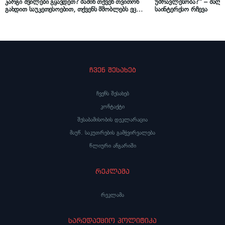
კარგი შვილები გყავდეთ? მაშინ თქვენ თვითონ
უმრავლესობა?“ – შალვ
გახდით საუკეთესოებით, თქვენს მშობლებს ეცით
საინტერესო რჩევა
პატივი და შვილმაც დაინახოს ეს“
ჩვენ შესახებ
ჩვენს შესახებ
კონტაქტი
შესაბამისობის დეკლარაცია
მაუწ. საკუთრების გამჭვირვალება
წლიური ანგარიში
რეკლამა
რეკლამა
სარედაქციო პოლიტიკა