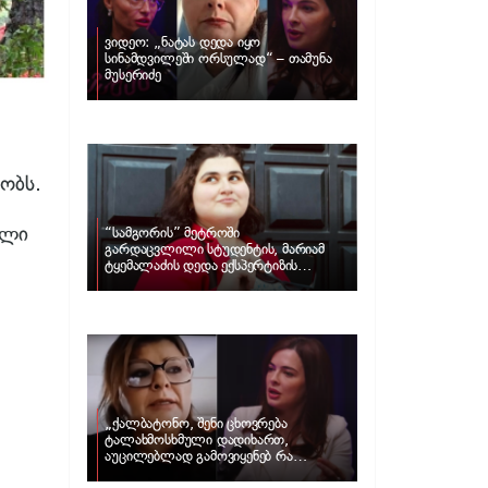
ვიდეო: „ნატას დედა იყო
სინამდვილეში ორსულად“ – თამუნა
მუსერიძე
ობს.
ული
“სამგორის” მეტროში
გარდაცვლილი სტუდენტის, მარიამ
ტყემალაძის დედა ექსპერტიზის
პასუხს აქვეყნებს – რა გახდა გოგონას
გარდაცვალების მიზეზი?
„ქალბატონო, შენი ცხოვრება
ტალახმოსხმული დადიხართ,
აუცილებლად გამოვიყენებ რა
ინფორმაციაც მაქვს“… – რა