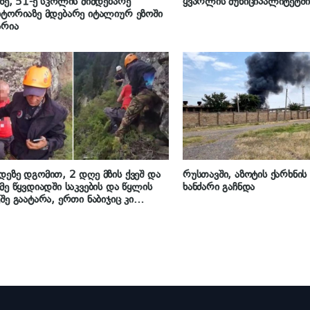
ზე, 51-ე სკოლის მიმდებარე
ყვარლის მუნიციპალიტეტში
ტორიაზე მდებარე იტალიურ ეზოში
არია
ეზე დგომით, 2 დღე მზის ქვეშ და
რუსთავში, აზოტის ქარხნი
მე წყვდიადში საკვების და წყლის
ხანძარი გაჩნდა
შე გაატარა, ერთი ნაბიჯიც კი
დილის ტოლფასი იყო“ –
ელებმა მესტიაში 70 წლის ტურისტი
დილისგან იხსნეს