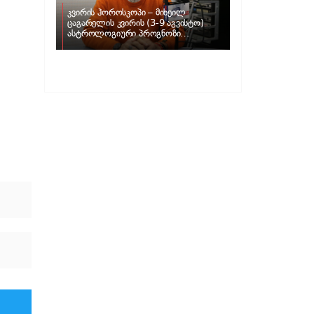
კვირის ჰოროსკოპი – მიხეილ
ცაგარელის კვირის (3-9 აგვისტო)
ასტროლოგიური პროგნოზი
ზოდიაქოს ნიშნებისთვის