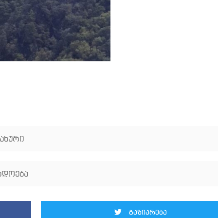
სახური
ადოება
გაზიარება