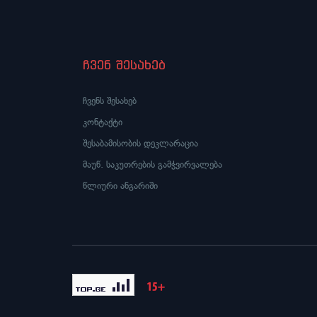
ჩვენ შესახებ
ჩვენს შესახებ
კონტაქტი
შესაბამისობის დეკლარაცია
მაუწ. საკუთრების გამჭვირვალება
წლიური ანგარიში