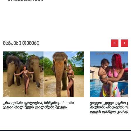
მსგავსი თემები
„რა ლამაზი ფოტოებია, ბრწყინავ…“ – ანი
ვიდეო: „დედა უფრო გიყ
ჯავახი ახალ წელს ტაილანდში შეხვდა
პასუხობს ანი ჯავახის უ
დედის დასმულ კითხვას