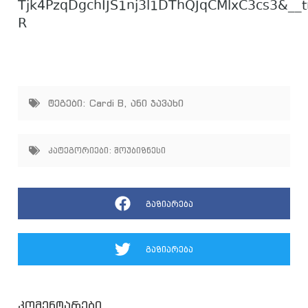
Tjk4PzqDgchIJS1nj3l1DThQJqCMlxC3cs3&__t
R
ტეგები:
Cardi B
,
ანი ჯავახი
კატეგორიები:
შოუბიზნესი
გაზიარება
გაზიარება
კომენტარები