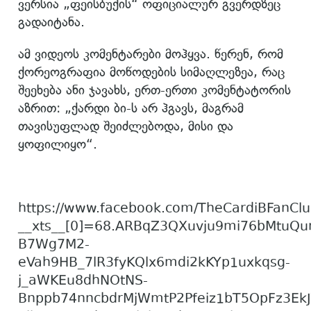
ვერსია „ფეისბუქის“ ოფიციალურ გვერდზეც
გადაიტანა.
ამ ვიდეოს კომენტარები მოჰყვა. წერენ, რომ
ქორეოგრაფია მოწოდების სიმაღლეზეა, რაც
შეეხება ანი ჯავახს, ერთ-ერთი კომენტატორის
აზრით: „ქარდი ბი-ს არ ჰგავს, მაგრამ
თავისუფლად შეიძლებოდა, მისი და
ყოფილიყო“.
https://www.facebook.com/TheCardiBFanCl
__xts__[0]=68.ARBqZ3QXuvju9mi76bMtuQu
B7Wg7M2-
eVah9HB_7lR3fyKQlx6mdi2kKYp1uxkqsg-
j_aWKEu8dhNOtNS-
Bnppb74nncbdrMjWmtP2Pfeiz1bT5OpFz3E