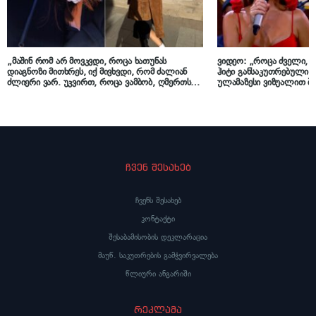
„მაშინ რომ არ მოვკვდი, როცა ხათუნას
ვიდეო: „როცა ძველი, 
დიაგნოზი მითხრეს, იქ მივხვდი, რომ ძალიან
ჰიტი განსაკუთრებული
ძლიერი ვარ. უკვირთ, როცა ვამბობ, ღმერთს
ულამაზესი ვიზუალით 
მადლობა, რომ ეს დაავადება მოვიდა ჩვენთან-
სიმღერა გააცოცხლეს „ქუ
მეთქი…“ – ნინი ქარსელაძის მძიმე პერიოდი
ქარსელაძემ „იმედის“ ე
ჩვენ შესახებ
ჩვენს შესახებ
კონტაქტი
შესაბამისობის დეკლარაცია
მაუწ. საკუთრების გამჭვირვალება
წლიური ანგარიში
რეკლამა