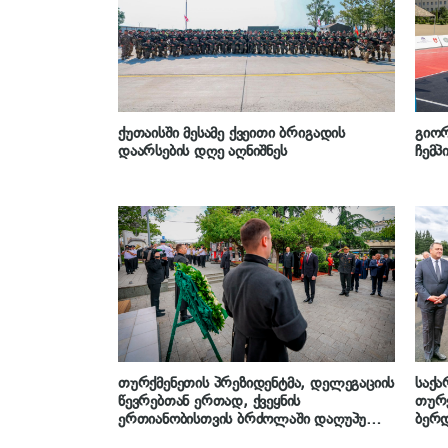
ქუთაისში მესამე ქვეითი ბრიგადის
გიორ
დაარსების დღე აღნიშნეს
ჩემპ
თურქმენეთის პრეზიდენტმა, დელეგაციის
საქ
წევრებთან ერთად, ქვეყნის
თურქ
ერთიანობისთვის ბრძოლაში დაღუპულ
ბერდ
გმირთა მემორიალი გვირგვინით შეამკო