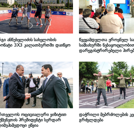
გი ანწუხელიძის სახელობის
წვევამდელთა ეროვნულ ს
იონატი 3X3 კალათბურთში დაიწყო
სამსახურში ნებაყოფლობი
დარეგისტრირებული პირებ
მადლობის სიგელები გადა
ართველოს ოფიციალური ვიზიტით
დაჭრილი მებრძოლების კ
მენეთის პრეზიდენტი სერდარ
გრძელდება
იმუჰამედოვი ეწვია