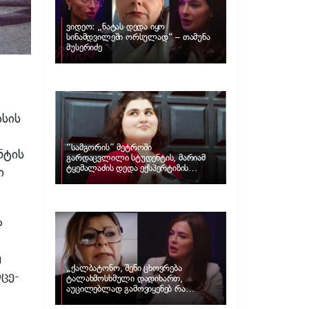
ვიდეო: „ნატას დედა იყო
სინამდვილეში ორსულად“ – თამუნა
მუსერიძე
სის
“სამგორის” მეტროში
ნტის
გარდაცვლილი სტუდენტის, მარიამ
ტყემალაძის დედა ექსპერტიზის
ი
პასუხს აქვეყნებს – რა გახდა გოგონას
გარდაცვალების მიზეზი?
ა
ე
„ქალბატონო, შენი ცხოვრება
ცე-
ტალახმოსხმული დადიხართ,
აუცილებლად გამოვიყენებ რა
ინფორმაციაც მაქვს“… – რა