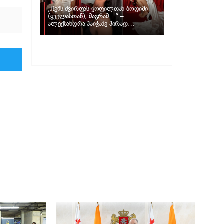
„ჩემს ძვირფას ყოფილთან ბოდიში
(ყველასთან), მაგრამ…“ –
ალექსანდრა პაიჭაძე პირად
ცხოვრებაზე