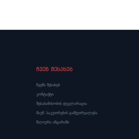
ჩვენ შესახებ
ჩვენს შესახებ
კონტაქტი
შესაბამისობის დეკლარაცია
მაუწ. საკუთრების გამჭვირვალება
წლიური ანგარიში