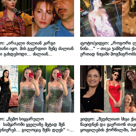
ო: „ირაკლი ძალიან კარგი
ფოტო/ვიდეო: „როგორი ლ
იანი იყო. მის გვერდით შენც ძალიან
ნინა…“ – თიკა ჯამბურია 
გი გახდებოდი… ძალიან
ერთად ნიცაში მოგზაურობს
ტრება…“ – როგორ იხსენებს
თო ირაკლი ჩარკვიანს
ო: „ჩემო სიყვარულო
ვიდეო: „შეუძლიათ სხვა ქ
სამყაროში ყველაზე მეტად შენ
წავიდნენ და გაერთონ თავ
დნიერებ… გილოცავ შენს დღეს“ –
ყოფილების ქორწილში, პი
 ჯამბურია შვილს დაბადების დღეს
ძალიან კარგი სანახაობაა“