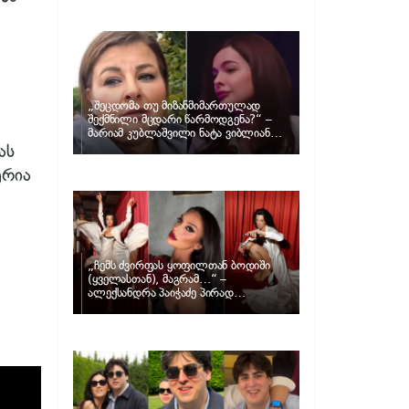
განცხადებას ავრცელებს ნატა
ვიბლიანი და როგორ პასუხობს მას
მარიამ კუბლაშვილი
„შეცდომა თუ მიზანმიმართულად
შექმნილი მცდარი წარმოდგენა?“ –
მარიამ კუბლაშვილი ნატა ვიბლიანის
საქმეზე ვიდეომიმართვას ავრცელებს
ას
ურია
„ჩემს ძვირფას ყოფილთან ბოდიში
(ყველასთან), მაგრამ…“ –
ალექსანდრა პაიჭაძე პირად
ცხოვრებაზე