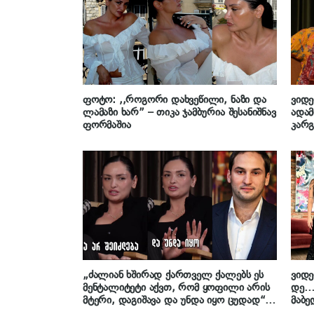
ფოტო: ,,როგორი დახვეწილი, ნაზი და
ვიდე
ლამაზი ხარ” – თიკა ჯამბურია შესანიშნავ
ადამ
ფორმაშია
კარ
მენა
ქეთა
„ძალიან ხშირად ქართველ ქალებს ეს
ვიდე
მენტალიტეტი აქვთ, რომ ყოფილი არის
დე… 
მტერი, დაგიშავა და უნდა იყო ცუდად“ –
მაბე
თიკა ჯამბურია ყოფილ მეუღლესთან
თიკა