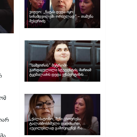
ვიდეო: „ნატას დედა იყო
სინამდვილეში ორსულად“ – თამუნა
მუსერიძე
“სამგორის” მეტროში
გარდაცვლილი სტუდენტის, მარიამ
რ
ტყემალაძის დედა ექსპერტიზის
პასუხს აქვეყნებს – რა გახდა გოგონას
გარდაცვალების მიზეზი?
რომ
თარ
„ქალბატონო, შენი ცხოვრება
ტალახმოსხმული დადიხართ,
აუცილებლად გამოვიყენებ რა
ინფორმაციაც მაქვს“… – რა
მა