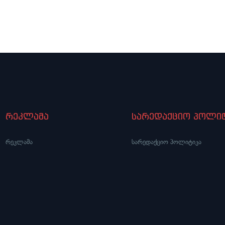
ცავს
ჯამბურია
რეკლამა
სარედაქციო პოლიტ
რეკლამა
სარედაქციო პოლიტიკა