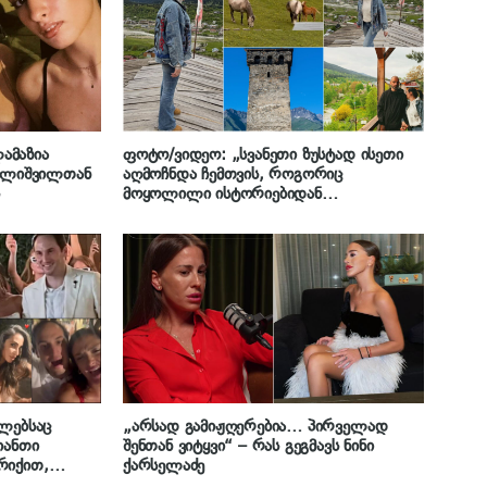
ამაზია
ფოტო/ვიდეო: „სვანეთი ზუსტად ისეთი
ქალიშვილთან
აღმოჩნდა ჩემთვის, როგორიც
მოყოლილი ისტორიებიდან
წარმომედგინა…“ – თიკა ჯამბურია
სვანეთიდან კადრებს გვიზიარებს
ალებსაც
„არსად გამიჟღერებია… პირველად
იანთი
შენთან ვიტყვი“ – რას გეგმავს ნინი
რიქით,
ქარსელაძე
 – თიკა