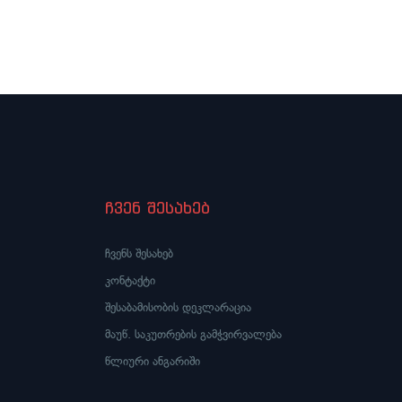
ურთიერთობაზე
ულო
ჩვენ შესახებ
ჩვენს შესახებ
კონტაქტი
შესაბამისობის დეკლარაცია
მაუწ. საკუთრების გამჭვირვალება
წლიური ანგარიში