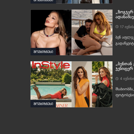
„ზოგჯერ 
ადანაშა
17 ივნის
ბენ აფლეკ
გადაწყვიტ
შოუბიზნესი
„ბენთან 
ჯენიფერ 
4 ივნისი
მსახიობმა
ფოტოსესი
შოუბიზნესი