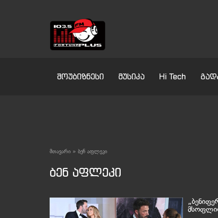
შოუბიზნესი
მუსიკა
Hi Tech
გად
მთავარი
»
ბენ აფლეკი
ბენ აფლეკი
„ბენიფე
მსოფლიო