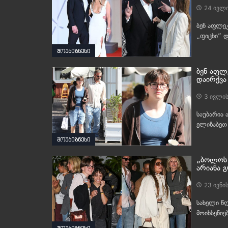
24 ივლი
ბენ აფლეკ
„ფიცხი“ 
შოუბიზნესი
ბენ აფლ
დაირქვა
3 ივლის
საუბარია 
ელიზაბეთ
შოუბიზნესი
„ბოლოს 
არიანა გ
23 ივნი
სახელი წლ
მოიხსენიე
შოუბიზნესი