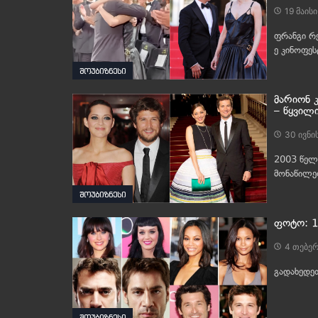
19 მაისი
ფრანგი რე
ე კინოფეს
შოუბიზნესი
მარიონ 
– წყვილ
30 ივნი
2003 წელ
მონაწილე
შოუბიზნესი
ფოტო: 1
4 თებერ
გადახედეთ
შოუბიზნესი