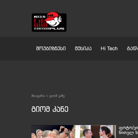
შოუბიზნესი
მუსიკა
Hi Tech
გად
მთავარი
»
გიომ კანე
გიომ კანე
ფოტო/ვი
წითელ ხ