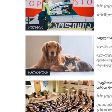
ნინო გოგ
აღნიშნული
პოლიტიკა
ძაღლისა 
სალომე ს
ცვლილებებ
მეპატრონ
ინდივიდუ
საზოგადოება
“საერთო
მესამე მ
ნინო გოგ
ცვლილებე
კანდიდატე