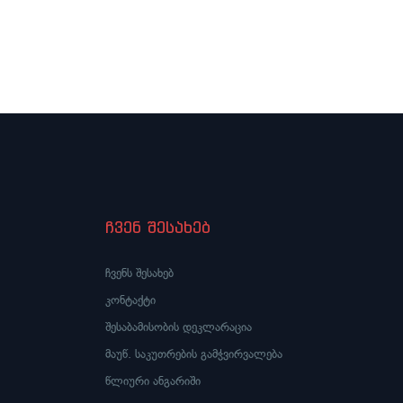
ჩვენ შესახებ
ჩვენს შესახებ
კონტაქტი
შესაბამისობის დეკლარაცია
მაუწ. საკუთრების გამჭვირვალება
წლიური ანგარიში