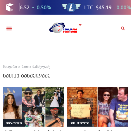
მთავარი
»
ნათია ბანძელაძე
ნათია ბანძელაძე
შოუბიზნესი
სოც. ქსელები