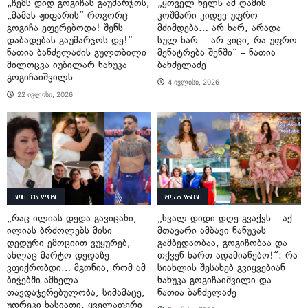
„ჩემს დიდ გოგიჩას გაუმარჯოს,
„ყოველ წელს ამ ღამის
„მამას ჟიფარის“ როგორც
კოშმარი კიდევ უფრო
გოგიჩა ეფერებოდა! შენს
მძიმდება… არ ხარ, არადა
დაბადებას გაუმარჯოს დე!“ –
სულ ხარ… არ ვიცი, რა უფრო
ნათია ბანძელაძის გულთბილი
მენატრება შენში“ – ნათია
მილოცვა იუბილარ ნანუკა
ბანძელაძე
გოგიჩაიშვილს
4 ივლისი, 2026
22 ივლისი, 2026
სოც. ქსელები
შოუბიზნესი
„რაც ილიას დედა გავიცანი,
„ხვალ დიდი დღე გვაქვს – აქ
ილიას ბრძოლებს მისი
მთავარი ამბავი ნანუკას
დედური ემოციით ვუყურებ,
გამბედაობაა, გოგიჩობაა და
ახლაც მარტო დედაზე
თქვენ ხართ ადამიანებო!“: რა
ვფიქრობდი… მგონია, რომ ამ
სიახლის შესახებ გვიყვებიან
ბიჭებში ამხელა
ნანუკა გოგიჩაიშვილი და
თავდაჯერებულობა, სიმამაცე,
ნათია ბანძელაძე
უდრეკი ხასიათი, ყველაფერი