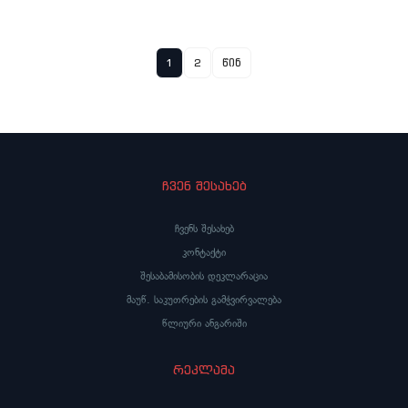
1
2
წინ
ჩვენ შესახებ
ჩვენს შესახებ
კონტაქტი
შესაბამისობის დეკლარაცია
მაუწ. საკუთრების გამჭვირვალება
წლიური ანგარიში
რეკლამა