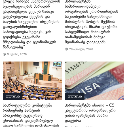
გრეტა წიწავა: „საქართველოს
პარლამენტმა
ხელისუფლების მხრიდან
სამართალდამცავი
გადადგმული ყველა ნაბიჯი
ორგანოების კოორდინაციის
გაჯერებულია ქვეყნის და
საკითხებში სახელმწიფო
ხალხის საუკეთესო ინტერესის
მინისტრის პოსტის შექმნის
გათვალისწინებით –
ინიციატივას მხარი დაუჭირა –
საზოგადოება ხედავს, ვის
სახელმწიფო მინისტრის
ეფიქრება ქვეყანაში
თანამდებობას მამუკა
მშვიდობაზე და ეკონომიკურ
მდინარაძე დაიკავებს
წინსვლაზე“
29 აპრილი, 2026
9 ივნისი, 2026
პოლიტიკა
პოლიტიკა
საპროცედურო კომიტეტმა
პარლამენტმა ახალი – C5
რამდენიმე პარტიის
კატეგორიის ორდინალური
არაკონსტიტუციურად
ვიზის დაწესებას მხარი
ცნობასთან დაკავშირებულ
დაუჭირა
ახალ სარჩელზე დეპუტატების