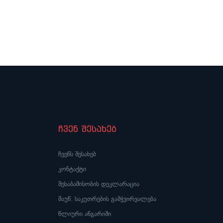
ჩვენ შესახებ
ჩვენს შესახებ
კონტაქტი
შესაბამისობის დეკლარაცია
მაუწ. საკუთრების გამჭვირვალება
წლიური ანგარიში