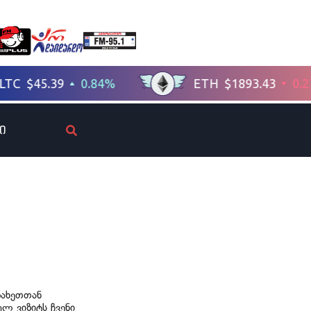
ი
ზახეთთან
ლ ვიზიტს ჩვენი