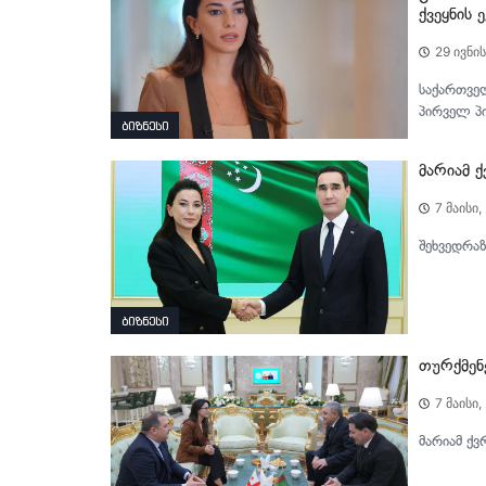
ქვეყნის 
29 ივნის
საქართვე
პირველ პ
ბიზნესი
მარიამ 
7 მაისი,
შეხვედრაზ
ბიზნესი
თურქმენ
7 მაისი,
მარიამ ქვ