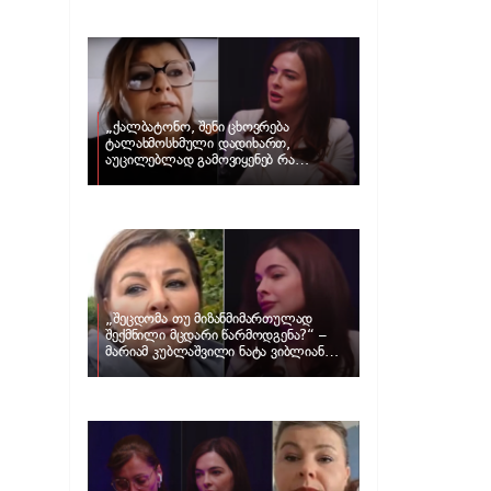
და ცნობილი ამერიკელი აგენტი,
დარენ პრინცი ერთმანეთს
დაშორდნენ
„ქალბატონო, შენი ცხოვრება
ტალახმოსხმული დადიხართ,
აუცილებლად გამოვიყენებ რა
ინფორმაციაც მაქვს“… – რა
განცხადებას ავრცელებს ნატა
ვიბლიანი და როგორ პასუხობს მას
მარიამ კუბლაშვილი
„შეცდომა თუ მიზანმიმართულად
შექმნილი მცდარი წარმოდგენა?“ –
მარიამ კუბლაშვილი ნატა ვიბლიანის
საქმეზე ვიდეომიმართვას ავრცელებს