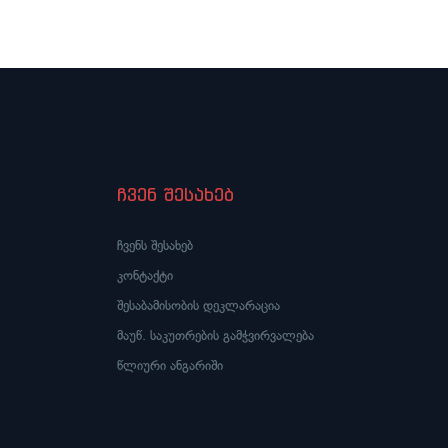
ჩვენ შესახებ
ჩვენს შესახებ
კონტაქტი
შესაბამისობის დეკლარაცია
მაუწ. საკუთრების გამჭვირვალება
წლიური ანგარიში