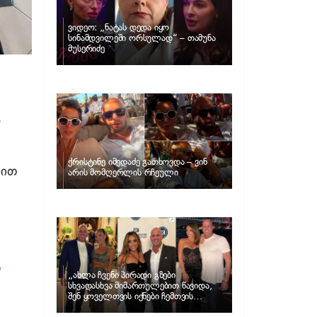
ვიდეო: „ნატას დედა იყო
სინამდვილეში ორსულად“ – თამუნა
მუსერიძე
ს
ქრისტინე იმედაძე გათხოვდა – ვინ
ბით
არის მომღერლის რჩეული
“
„ახლა ჩვენი პირადი გზები
სხვადასხვა მიმართულებით წავიდა,
შენ ყოველთვის იქნები ჩემთვის
შთაგონების წყარო“ – ნუცა ბუზალაძე