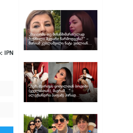
განცხადებას ავრცელებს ნატა
ვიბლიანი და როგორ პასუხობს მას
მარიამ კუბლაშვილი
„შეცდომა თუ მიზანმიმართულად
შექმნილი მცდარი წარმოდგენა?“ –
მარიამ კუბლაშვილი ნატა ვიბლიანის
საქმეზე ვიდეომიმართვას ავრცელებს
: IPN
„ჩემს ძვირფას ყოფილთან ბოდიში
(ყველასთან), მაგრამ…“ –
ალექსანდრა პაიჭაძე პირად
ცხოვრებაზე