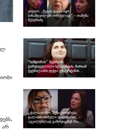
ვიდეო: „ნატას დედა იყო
სინამდვილეში ორსულად“ – თამუნა
მუსერიძე
ულ
“სამგორის” მეტროში
გარდაცვლილი სტუდენტის, მარიამ
ტყემალაძის დედა ექსპერტიზის
პასუხს აქვეყნებს – რა გახდა გოგონას
ხიობი
გარდაცვალების მიზეზი?
„ქალბატონო, შენი ცხოვრება
ტალახმოსხმული დადიხართ,
დებს,
აუცილებლად გამოვიყენებ რა
ი არ
ინფორმაციაც მაქვს“… – რა