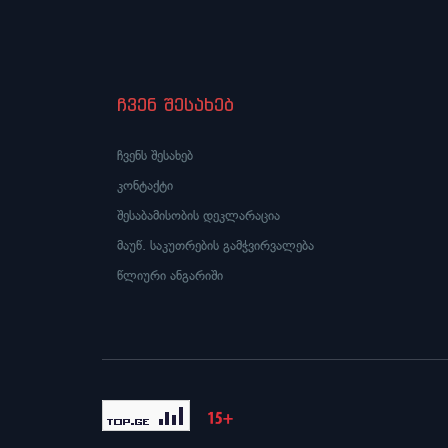
ჩვენ შესახებ
ჩვენს შესახებ
კონტაქტი
შესაბამისობის დეკლარაცია
მაუწ. საკუთრების გამჭვირვალება
წლიური ანგარიში